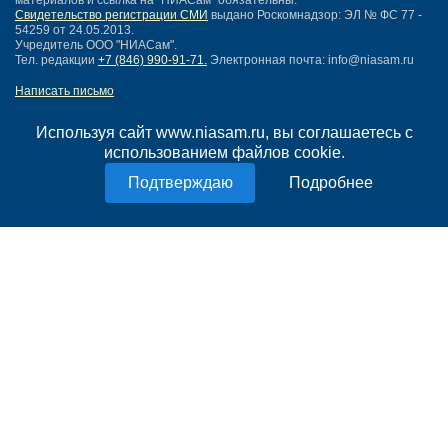
материалов и ссылка на "НИАСам" обязательны.
Свидетельство регистрации СМИ
выдано Роскомнадзор: ЭЛ № ФС 77 -
54259 от 24.05.2013.
Учредитель ООО "НИАСам".
Тел. редакции
+7 (846) 990-91-71.
Электронная почта: info@niasam.ru
Написать письмо
Карта сайта
Нашли ошибку?
Используя сайт www.niasam.ru, вы соглашаетесь с
Политика конфиденциальности
использованием файлов cookie.
Согласие на обработку персональных данных
Подробнее
18+
НИА Самара - новости Самары сегодня, последние новости Самары
Тольятти и Самарской области
Создание сайта —
mediaidea