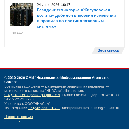
24 июля 2026
16:17
Резидент технопарка «Жигулевская
долина» добился внесения изменений
в правила по противопожарным
системам
1214
Весь список
©
2010-2026 СМИ
"Независимое Информационное Агентство
Самара"
.
Все права защищены — разрешение редакции на перепечатку
материалов и ссылка на "НИАСам" обязательны.
Свидетельство регистрации СМИ
выдано Роскомнадзор: ЭЛ № ФС 77 -
54259 от 24.05.2013.
Учредитель ООО "НИАСам".
Тел. редакции
+7 (846) 990-91-71.
Электронная почта: info@niasam.ru
Написать письмо
Карта сайта
Нашли ошибку?