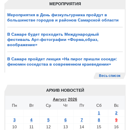
МЕРОПРИЯТИЯ
Мероприятия в День физкультурника пройдут в
большинстве городов и районов Самарской области
В Самаре будет проходить Международный
фестиваль Арт-фотографии «Форма,образ,
воображение»
В Самаре пройдет лекция «На пирог пришли соседи:
феномен соседства в современном краеведении»
Весь список
АРХИВ НОВОСТЕЙ
Август
2026
Пн
Вт
Ср
Чт
Пт
Сб
Вс
1
2
3
4
5
6
7
8
9
10
11
12
13
14
15
16