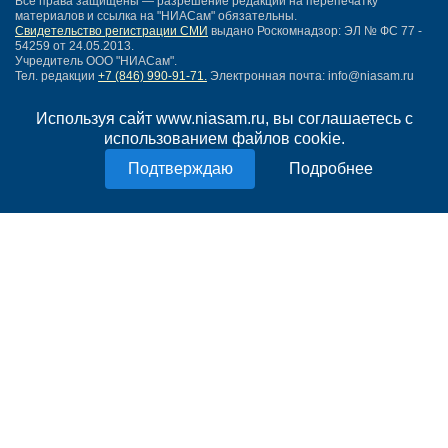
Все права защищены — разрешение редакции на перепечатку
материалов и ссылка на "НИАСам" обязательны.
Свидетельство регистрации СМИ
выдано Роскомнадзор: ЭЛ № ФС 77 -
54259 от 24.05.2013.
Учредитель ООО "НИАСам".
Тел. редакции
+7 (846) 990-91-71.
Электронная почта: info@niasam.ru
Написать письмо
Используя сайт www.niasam.ru, вы соглашаетесь с
Карта сайта
использованием файлов cookie.
Нашли ошибку?
Политика конфиденциальности
Подробнее
Согласие на обработку персональных данных
18+
НИА Самара - новости Самары сегодня, последние новости Самары
Тольятти и Самарской области
Создание сайта —
mediaidea