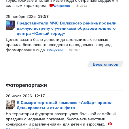
трудолюбивые и талантливые люди с открытым сердцем и
сильным характером.
Общество
2652
28 ноября 2025
19:57
Представители МЧС Волжского района провели
важную встречу с учениками образовательного
центра «Южный город»
Целью визита было донести до школьников ключевые
правила безопасного поведения на водоемах в период
формирования льда.
Общество
2825
Весь список
Фоторепортажи
26 июля 2026
12:17
В Самаре торговый комплекс «Амбар» провел
День красоты и стиля: фото
На территории фудкорта развернулся большой семейный
праздник с модными показами, бьюти-активностями,
конкурсами и развлечениями для детей и взрослых.