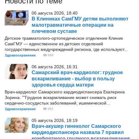
Новости по теме
06 августа 2026, 18:40
В Клиниках СамГМУ детям выполняют
малотравматичные операции на
плечевом суставе
Детское травматолого-ортопедическое отделение Клиник
СамГМУ — единственное из детских отделений
государственных медучреждений региона, где используют...
Здравоохранение
889
06 августа 2026, 16:31
Самарский врач-кардиолог: грудное
вскармливание - выбор в пользу
здоровья сердца матери
Врач-кардиолог Самарского кардиодиспансера Екатерина
Зорина: ""Грудное вскармливание может снижать риск
сердечно-сосудистых заболеваний, ишемической...
Здравоохранение
862
05 августа 2026, 18:19
Врач-акушер гинеколог Самарского
кардиодиспансера назвала 7 правил
комфортного грудного вскармливания