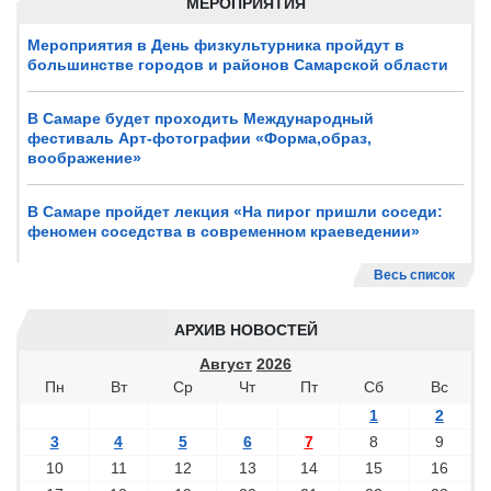
МЕРОПРИЯТИЯ
Мероприятия в День физкультурника пройдут в
большинстве городов и районов Самарской области
В Самаре будет проходить Международный
фестиваль Арт-фотографии «Форма,образ,
воображение»
В Самаре пройдет лекция «На пирог пришли соседи:
феномен соседства в современном краеведении»
Весь список
АРХИВ НОВОСТЕЙ
Август
2026
Пн
Вт
Ср
Чт
Пт
Сб
Вс
1
2
3
4
5
6
7
8
9
10
11
12
13
14
15
16