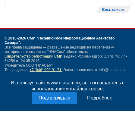
Весь список
©
2010-2026 СМИ
"Независимое Информационное Агентство
Самара"
.
Все права защищены — разрешение редакции на перепечатку
материалов и ссылка на "НИАСам" обязательны.
Свидетельство регистрации СМИ
выдано Роскомнадзор: ЭЛ № ФС 77 -
54259 от 24.05.2013.
Учредитель ООО "НИАСам".
Тел. редакции
+7 (846) 990-91-71.
Электронная почта: info@niasam.ru
Написать письмо
Используя сайт www.niasam.ru, вы соглашаетесь с
Карта сайта
использованием файлов cookie.
Нашли ошибку?
Политика конфиденциальности
Подробнее
Согласие на обработку персональных данных
18+