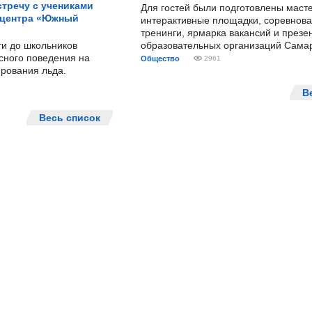
тречу с учениками
Для гостей были подготовлены масте
 центра «Южный
интерактивные площадки, соревнова
тренинги, ярмарка вакансий и презе
ти до школьников
образовательных организаций Сама
сного поведения на
Общество
2961
рования льда.
В
Весь список