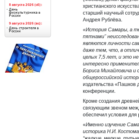
христианского искусств
старший научный сотруд
Андрея Рублёва.
«История Самары, а тем
пятнами" неисследован
являются личности са
даже тем, что, в отлич
целых 7,5 лет, и это 
интересно применитель
Бориса Михайловича и 
общероссийской истор
издательства «Пашков д
конференции.
Кроме создания древне
связующим звеном между
обеспечил условия для
«
Именно изучение Сама
историка Н.И. Костома
“жалкие, мелкие, тупые