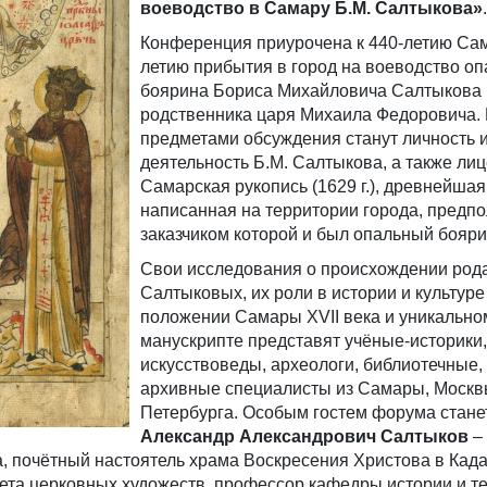
воеводство в Самару Б.М. Салтыкова»
.
Конференция приурочена к 440-летию Сам
летию прибытия в город на воеводство оп
боярина Бориса Михайловича Салтыкова (
родственника царя Михаила Федоровича.
предметами обсуждения станут личность 
деятельность Б.М. Салтыкова, а также ли
Самарская рукопись (1629 г.), древнейшая
написанная на территории города, предп
заказчиком которой и был опальный бояри
Свои исследования о происхождении род
Салтыковых, их роли в истории и культуре
положении Самары XVII века и уникально
манускрипте представят учёные-историки,
искусствоведы, археологи, библиотечные,
архивные специалисты из Самары, Москвы
Петербурга. Особым гостем форума стане
Александр Александрович Салтыков
–
а, почётный настоятель храма Воскресения Христова в Кад
тета церковных художеств, профессор кафедры истории и т