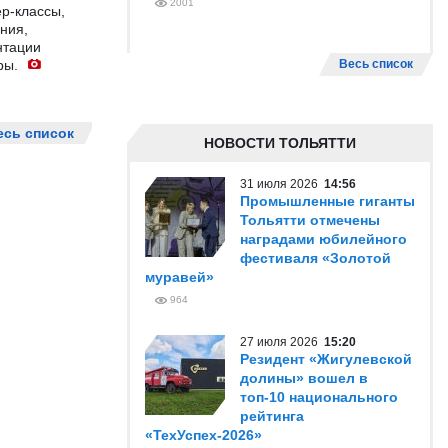
2001
р-классы,
ния,
нтации
ры.
Весь список
есь список
НОВОСТИ ТОЛЬЯТТИ
31 июля 2026
14:56
Промышленные гиганты
Тольятти отмечены
наградами юбилейного
фестиваля «Золотой
муравей»
964
27 июля 2026
15:20
Резидент «Жигулевской
долины» вошел в
топ-10 национального
рейтинга
«ТехУспех-2026»