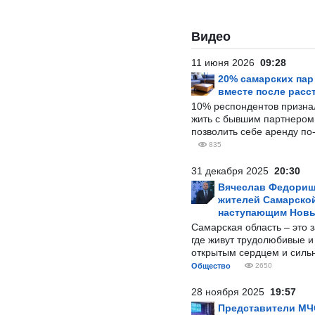
Видео
11 июня 2026
09:28
20% самарских па
вместе после расс
10% респондентов призна
жить с бывшим партнером и
позволить себе аренду по
835
31 декабря 2025
20:30
Вячеслав Федорищ
жителей Самарской
наступающим Нов
Самарская область – это 
где живут трудолюбивые и
открытым сердцем и силь
Общество
2650
28 ноября 2025
19:57
Представители МЧ