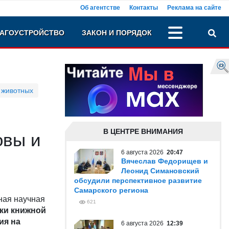
Об агентстве
Контакты
Реклама на сайте
АГОУСТРОЙСТВО
ЗАКОН И ПОРЯДОК
 животных
В ЦЕНТРЕ ВНИМАНИЯ
овы и
6 августа 2026
20:47
Вячеслав Федорищев и
Леонид Симановский
обсудили перспективное развитие
Самарского региона
ная научная
621
ки книжной
ия на
6 августа 2026
12:39