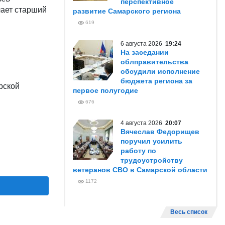
перспективное
чает старший
развитие Самарского региона
619
6 августа 2026
19:24
На заседании
облправительства
обсудили исполнение
бюджета региона за
арской
первое полугодие
676
4 августа 2026
20:07
Вячеслав Федорищев
поручил усилить
работу по
трудоустройству
ветеранов СВО в Самарской области
1172
Весь список