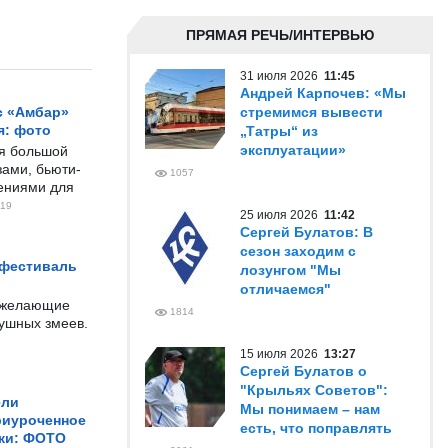
ПРЯМАЯ РЕЧЬ/ИНТЕРВЬЮ
31 июля 2026
11:45
Андрей Карпочев: «Мы
с «Амбар»
стремимся вывести
я: фото
„Татры“ из
эксплуатации»
ся большой
ами, бьюти-
1057
чениями для
19
25 июля 2026
11:42
Сергей Булатов: В
сезон заходим с
 фестиваль
лозунгом "Мы
отличаемся"
е желающие
1814
душных змеев.
15 июля 2026
13:27
Сергей Булатов о
"Крыльях Советов":
ели
Мы понимаем – нам
риуроченное
есть, что поправлять
жи: ФОТО