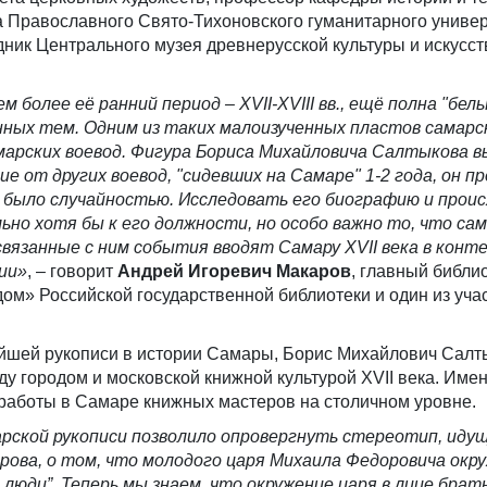
а Православного Свято-Тихоновского гуманитарного универ
ник Центрального музея древнерусской культуры и искусс
 более её ранний период – XVII-XVIII вв., ещё полна "бел
ных тем. Одним из таких малоизученных пластов самарс
марских воевод. Фигура Бориса Михайловича Салтыкова 
ие от других воевод, "сидевших на Самаре" 1-2 года, он п
не было случайностью. Исследовать его биографию и прои
но хотя бы к его должности, но особо важно то, что са
связанные с ним события вводят Самару XVII века в конт
ии»
, – говорит
Андрей Игоревич Макаров
, главный библи
ом» Российской государственной библиотеки и один из уча
йшей рукописи в истории Самары, Борис Михайлович Салт
 городом и московской книжной культурой XVII века. Име
 работы в Самаре книжных мастеров на столичном уровне.
рской рукописи позволило опровергнуть стереотип, иду
рова, о том, что молодого царя Михаила Федоровича окр
 люди”. Теперь мы знаем, что окружение царя в лице брат