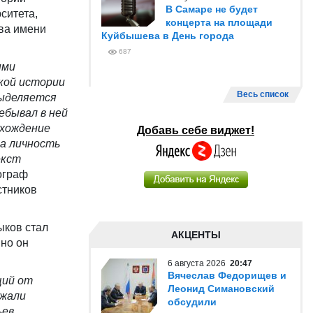
В Самаре не будет
ситета,
концерта на площади
тва имени
Куйбышева в День города
687
ыми
кой истории
Весь список
выделяется
ребывал в ней
схождение
Добавь себе виджет!
ма личность
екст
ограф
стников
ыков стал
АКЦЕНТЫ
нно он
6 августа 2026
20:47
Вячеслав Федорищев и
щий от
Леонид Симановский
ужали
обсудили
ьев