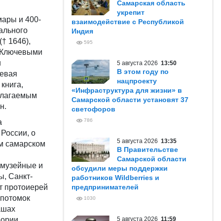
Самарская область
укрепит
ары и 400-
взаимодействие с Республикой
ального
Индия
† 1646),
595
 Ключевыми
и
5 августа 2026
13:50
В этом году по
цевая
нацпроекту
 книга,
«Инфраструктура для жизни» в
олагаемым
Самарской области установят 37
н.
светофоров
786
а
 России, о
5 августа 2026
13:35
м самарском
В Правительстве
Самарской области
 музейные и
обсудили меры поддержки
, Санкт-
работников Wildberries и
т протоиерей
предпринимателей
 потомок
1030
ашах
еории
5 августа 2026
11:59