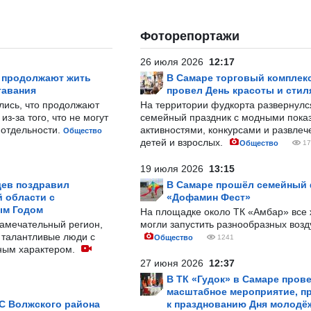
Фоторепортажи
26 июля 2026
12:17
р продолжают жить
В Самаре торговый комплек
тавания
провел День красоты и стил
лись, что продолжают
На территории фудкорта развернул
з-за того, что не могут
семейный праздник с модными показ
-отдельности.
активностями, конкурсами и развле
Общество
детей и взрослых.
Общество
17
19 июля 2026
13:15
ев поздравил
В Самаре прошёл семейный
 области с
«Дофамин Фест»
ым Годом
На площадке около ТК «Амбар» вс
замечательный регион,
могли запустить разнообразных воз
 талантливые люди с
Общество
1241
ным характером.
27 июня 2026
12:37
В ТК «Гудок» в Самаре пров
масштабное мероприятие, п
С Волжского района
к празднованию Дня молодё