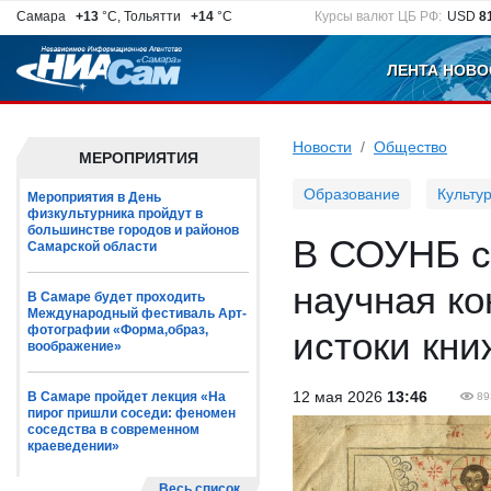
Самара
+13
°C, Тольятти
+14
°C
Курсы валют ЦБ РФ:
USD
8
ЛЕНТА НОВО
Новости
Общество
МЕРОПРИЯТИЯ
Образование
Культу
Мероприятия в День
физкультурника пройдут в
большинстве городов и районов
В СОУНБ с
Самарской области
научная к
В Самаре будет проходить
Международный фестиваль Арт-
фотографии «Форма,образ,
истоки кн
воображение»
12 мая 2026
13:46
В Самаре пройдет лекция «На
89
пирог пришли соседи: феномен
соседства в современном
краеведении»
Весь список