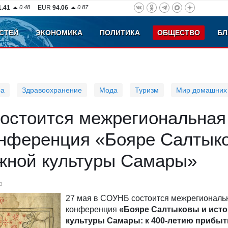
1.41
0.48
EUR
94.06
0.87
СТЕЙ
ЭКОНОМИКА
ПОЛИТИКА
ОБЩЕСТВО
БЛ
ра
Здравоохранение
Мода
Туризм
Мир домашних
остоится межрегиональная
онференция «Бояре Салтык
ижной культуры Самары»
3
27 мая в СОУНБ состоится межрегиональ
конференция
«Бояре Салтыковы и исто
культуры Самары: к 400-летию прибыт