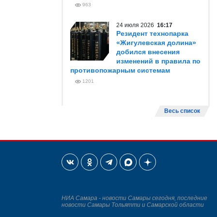
963
24 июля 2026
16:17
Резидент технопарка
«Жигулевская долина»
добился внесения
изменений в правила по
противопожарным системам
1201
Весь список
НИА Самара - новости Самары сегодня, последние
новости Самары Тольятти и Самарской области