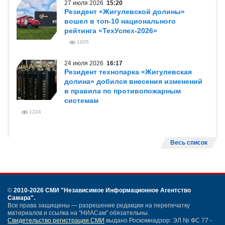
27 июля 2026
15:20
Резидент «Жигулевской долины»
вошел в топ-10 национального
рейтинга «ТехУспех-2026»
1005
24 июля 2026
16:17
Резидент технопарка «Жигулевская
долина» добился внесения изменений
в правила по противопожарным
системам
1224
Весь список
©
2010-2026 СМИ
"Независимое Информационное Агентство
Самара"
.
Все права защищены — разрешение редакции на перепечатку
материалов и ссылка на "НИАСам" обязательны.
Свидетельство регистрации СМИ
выдано Роскомнадзор: ЭЛ № ФС 77 -