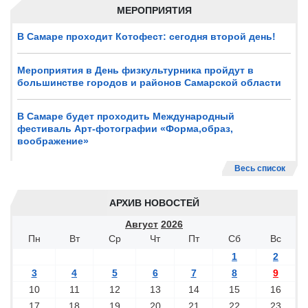
МЕРОПРИЯТИЯ
В Самаре проходит Котофест: сегодня второй день!
Мероприятия в День физкультурника пройдут в
большинстве городов и районов Самарской области
В Самаре будет проходить Международный
фестиваль Арт-фотографии «Форма,образ,
воображение»
Весь список
АРХИВ НОВОСТЕЙ
Август
2026
Пн
Вт
Ср
Чт
Пт
Сб
Вс
1
2
3
4
5
6
7
8
9
10
11
12
13
14
15
16
17
18
19
20
21
22
23