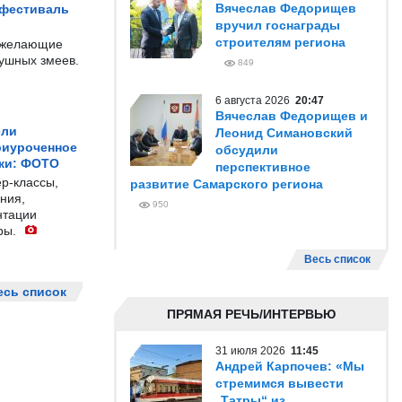
Вячеслав Федорищев
 фестиваль
вручил госнаграды
строителям региона
е желающие
душных змеев.
849
6 августа 2026
20:47
Вячеслав Федорищев и
ели
Леонид Симановский
риуроченное
обсудили
жи: ФОТО
перспективное
р-классы,
развитие Самарского региона
ния,
950
нтации
ры.
Весь список
есь список
ПРЯМАЯ РЕЧЬ/ИНТЕРВЬЮ
31 июля 2026
11:45
Андрей Карпочев: «Мы
стремимся вывести
„Татры“ из