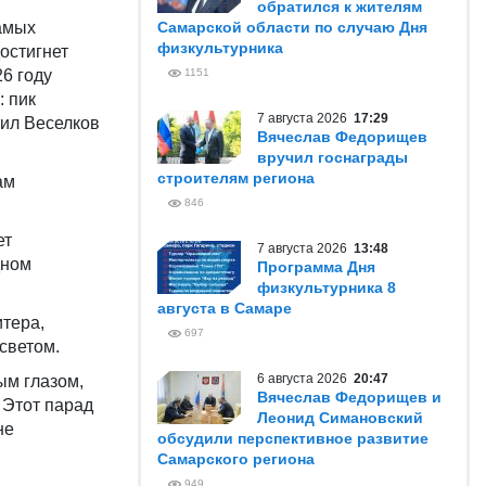
обратился к жителям
амых
Самарской области по случаю Дня
физкультурника
остигнет
26 году
1151
: пик
7 августа 2026
17:29
тил Веселков
Вячеслав Федорищев
вручил госнаграды
строителям региона
ам
846
ет
7 августа 2026
13:48
дном
Программа Дня
физкультурника 8
августа в Самаре
итера,
697
светом.
6 августа 2026
20:47
ым глазом,
Вячеслав Федорищев и
 Этот парад
Леонид Симановский
не
обсудили перспективное развитие
Самарского региона
949