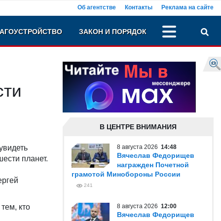
Об агентстве
Контакты
Реклама на сайте
АГОУСТРОЙСТВО
ЗАКОН И ПОРЯДОК
сти
В ЦЕНТРЕ ВНИМАНИЯ
 увидеть
8 августа 2026
14:48
Вячеслав Федорищев
ести планет.
награжден Почетной
грамотой Минобороны России
ергей
241
 тем, кто
8 августа 2026
12:00
Вячеслав Федорищев