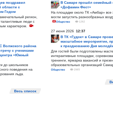
ев поздравил
В Самаре прошёл семейный
 области с
«Дофамин Фест»
ым Годом
На площадке около ТК «Амбар» вс
замечательный регион,
могли запустить разнообразных воз
 талантливые люди с
Общество
1262
ным характером.
27 июня 2026
12:37
В ТК «Гудок» в Самаре пров
масштабное мероприятие, п
С Волжского района
к празднованию Дня молодё
тречу с учениками
Для гостей были подготовлены масте
 центра «Южный
интерактивные площадки, соревнова
тренинги, ярмарка вакансий и презе
ти до школьников
образовательных организаций Сама
сного поведения на
Общество
2985
рования льда.
В
Весь список