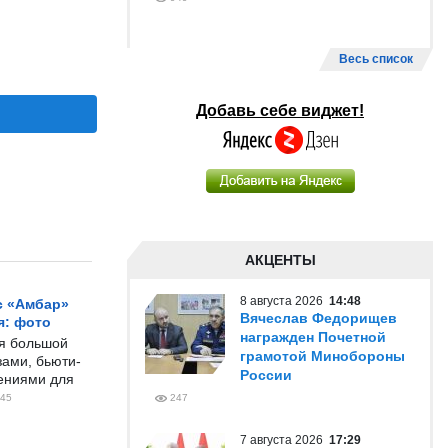
Весь список
Добавь себе виджет!
АКЦЕНТЫ
8 августа 2026
14:48
с «Амбар»
Вячеслав Федорищев
я: фото
награжден Почетной
ся большой
грамотой Минобороны
ами, бьюти-
России
чениями для
45
247
7 августа 2026
17:29