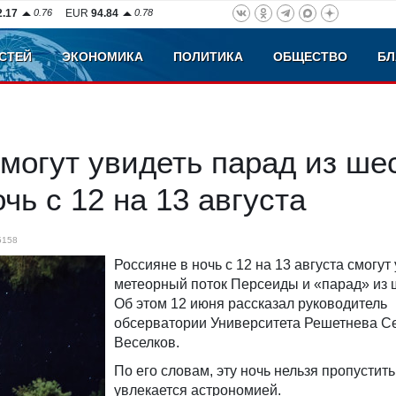
2.17
0.76
EUR
94.84
0.78
СТЕЙ
ЭКОНОМИКА
ПОЛИТИКА
ОБЩЕСТВО
БЛ
могут увидеть парад из ше
очь с 12 на 13 августа
5158
Россияне в ночь с 12 на 13 августа смогут
метеорный поток Персеиды и «парад» из ш
Об этом 12 июня рассказал руководитель
обсерватории Университета Решетнева С
Веселков.
По его словам, эту ночь нельзя пропустить
увлекается астрономией.