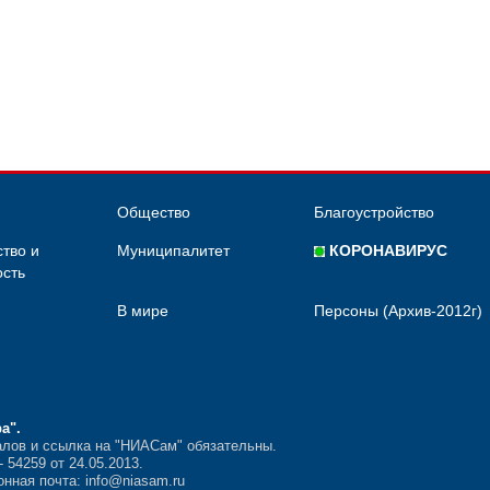
Общество
Благоустройство
тво и
Муниципалитет
КОРОНАВИРУС
сть
В мире
Персоны (Архив-2012г)
ра"
.
лов и ссылка на "НИАСам" обязательны.
54259 от 24.05.2013.
нная почта: info@niasam.ru