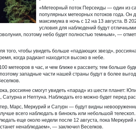
«Метеорный поток Персеиды — один из с
популярных метеорных потоков года. Он д
максимума в ночь с 12 на 13 августа. В 20
условия для наблюдений будут отличными
оволуния, поэтому небо будет полностью темным», — отме
для того, чтобы увидеть больше «падающих звезд», россиян
емя, когда радиант находится высоко в небе.
00 метеоров в час, и чем ближе к рассвету, тем больше буд
поэтому западные части нашей страны будут в более выго
Веселков.
ка, россияне смогут увидеть «парад» из шести планет: Юп
, Сатурна и Нептуна. Наблюдать его можно будет перед рас
ер, Марс, Меркурий и Сатурн — будут видны невооруженн
н лучше всего наблюдать в бинокль или небольшой телескоп.
людать еще около недели после 12 августа, пока Меркурий 
 станет ненаблюдаем», — заключил Веселков.