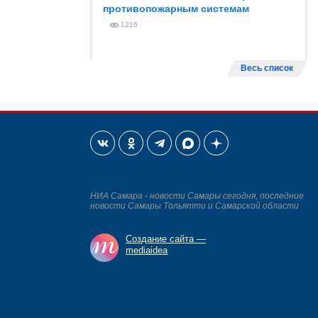
противопожарным системам
1216
Весь список
НИА Самара - новости Самары сегодня, последние
новости Самары Тольятти и Самарской области
Создание сайта —
mediaidea