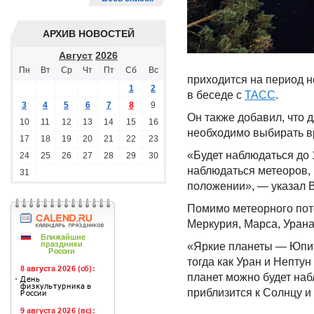
АРХИВ НОВОСТЕЙ
Август
2026
Пн
Вт
Ср
Чт
Пт
Сб
Вс
приходится на период н
1
2
в беседе с
ТАСС
.
3
4
5
6
7
8
9
Он также добавил, что 
10
11
12
13
14
15
16
необходимо выбирать вр
17
18
19
20
21
22
23
«Будет наблюдаться до 1
24
25
26
27
28
29
30
наблюдаться метеоров, 
31
положении», — указал 
Помимо метеорного пото
Меркурия, Марса, Урана
«Яркие планеты — Юпит
тогда как Уран и Непту
планет можно будет наб
приблизится к Солнцу и