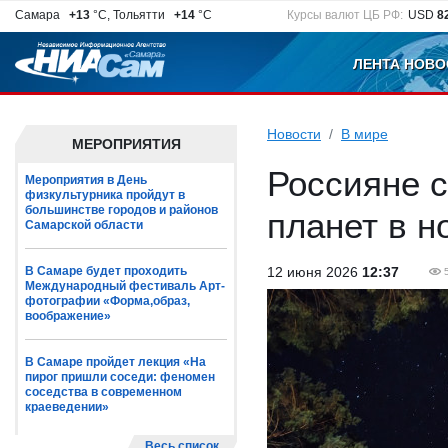
Самара
+13
°C, Тольятти
+14
°C
Курсы валют ЦБ РФ:
USD
8
ЛЕНТА НОВО
Новости
В мире
МЕРОПРИЯТИЯ
Россияне с
Мероприятия в День
физкультурника пройдут в
большинстве городов и районов
планет в н
Самарской области
В Самаре будет проходить
12 июня 2026
12:37
Международный фестиваль Арт-
фотографии «Форма,образ,
воображение»
В Самаре пройдет лекция «На
пирог пришли соседи: феномен
соседства в современном
краеведении»
Весь список