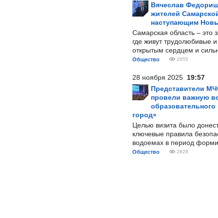
Вячеслав Федорищ
жителей Самарской
наступающим Нов
Самарская область – это 
где живут трудолюбивые и
открытым сердцем и силь
Общество
2655
28 ноября 2025
19:57
Представители МЧ
провели важную вс
образовательного
город»
Целью визита было донес
ключевые правила безопа
водоемах в период форми
Общество
2828