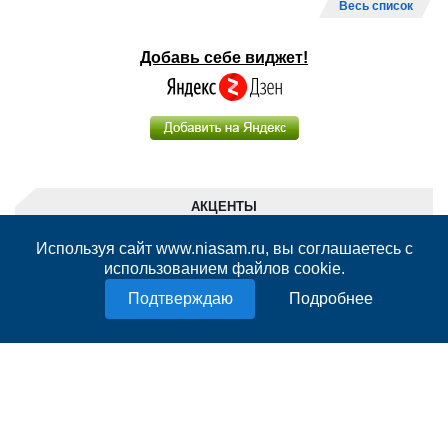
Весь список
Добавь себе виджет!
АКЦЕНТЫ
Используя сайт www.niasam.ru, вы соглашаетесь с
7 августа 2026
17:29
Вячеслав Федорищев вручил
использованием файлов cookie.
госнаграды строителям региона
Подробнее
251
6 августа 2026
20:47
Вячеслав Федорищев и Леонид
Симановский обсудили перспективное
развитие Самарского региона
740