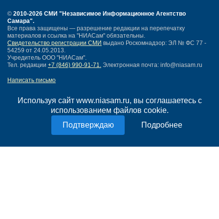
©
2010-2026 СМИ
"Независимое Информационное Агентство
Самара"
.
Все права защищены — разрешение редакции на перепечатку
материалов и ссылка на "НИАСам" обязательны.
Свидетельство регистрации СМИ
выдано Роскомнадзор: ЭЛ № ФС 77 -
54259 от 24.05.2013.
Учредитель ООО "НИАСам".
Тел. редакции
+7 (846) 990-91-71.
Электронная почта: info@niasam.ru
Написать письмо
Карта сайта
Нашли ошибку?
Используя сайт www.niasam.ru, вы соглашаетесь с
Политика конфиденциальности
использованием файлов cookie.
Согласие на обработку персональных данных
Подробнее
18+
НИА Самара - новости Самары сегодня, последние новости Самары
Тольятти и Самарской области
Создание сайта —