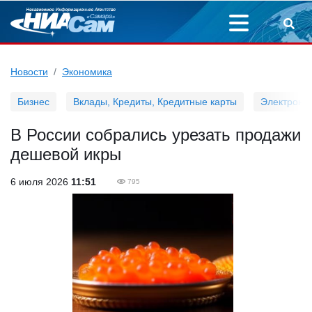
Новости
Экономика
Бизнес
Вклады, Кредиты, Кредитные карты
Электронн
В России собрались урезать продажи
дешевой икры
6 июля 2026
11:51
795