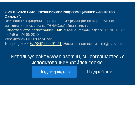
©
2010-2026 СМИ
"Независимое Информационное Агентство
Самара"
.
Все права защищены — разрешение редакции на перепечатку
материалов и ссылка на "НИАСам" обязательны.
Свидетельство регистрации СМИ
выдано Роскомнадзор: ЭЛ № ФС 77 -
54259 от 24.05.2013.
Учредитель ООО "НИАСам".
Тел. редакции
+7 (846) 990-91-71.
Электронная почта: info@niasam.ru
Написать письмо
Используя сайт www.niasam.ru, вы соглашаетесь с
Карта сайта
использованием файлов cookie.
Нашли ошибку?
Политика конфиденциальности
Подробнее
Согласие на обработку персональных данных
18+
НИА Самара - новости Самары сегодня, последние новости Самары
Тольятти и Самарской области