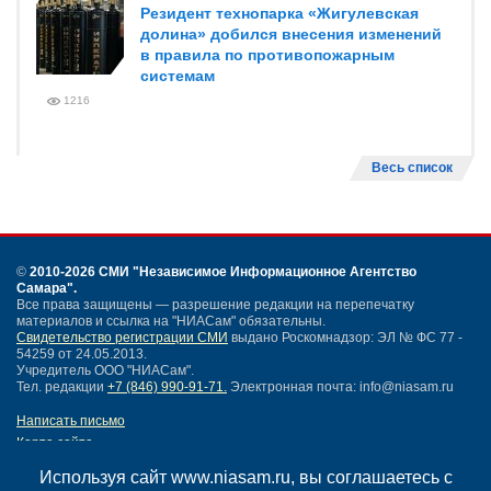
Резидент технопарка «Жигулевская
долина» добился внесения изменений
в правила по противопожарным
системам
1216
Весь список
©
2010-2026 СМИ
"Независимое Информационное Агентство
Самара"
.
Все права защищены — разрешение редакции на перепечатку
материалов и ссылка на "НИАСам" обязательны.
Свидетельство регистрации СМИ
выдано Роскомнадзор: ЭЛ № ФС 77 -
54259 от 24.05.2013.
Учредитель ООО "НИАСам".
Тел. редакции
+7 (846) 990-91-71.
Электронная почта: info@niasam.ru
Написать письмо
Карта сайта
Нашли ошибку?
Используя сайт www.niasam.ru, вы соглашаетесь с
Политика конфиденциальности