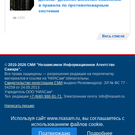
в правила по противопожарным
системам
1233
Весь список
©
2010-2026 СМИ
"Независимое Информационное Агентство
Самара"
.
Все права защищены — разрешение редакции на перепечатку
материалов и ссылка на "НИАСам" обязательны.
Свидетельство регистрации СМИ
выдано Роскомнадзор: ЭЛ № ФС 77 -
54259 от 24.05.2013.
Учредитель ООО "НИАСам".
Тел. редакции
+7 (846) 990-91-71.
Электронная почта: info@niasam.ru
Написать письмо
Карта сайта
Нашли ошибку?
Используя сайт www.niasam.ru, вы соглашаетесь с
Политика конфиденциальности
использованием файлов cookie.
Согласие на обработку персональных данных
Подробнее