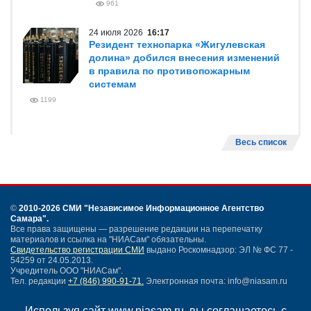
961
24 июля 2026
16:17
Резидент технопарка «Жигулевская
долина» добился внесения изменений
в правила по противопожарным
системам
1199
Весь список
©
2010-2026 СМИ
"Независимое Информационное Агентство
Самара"
.
Все права защищены — разрешение редакции на перепечатку
материалов и ссылка на "НИАСам" обязательны.
Свидетельство регистрации СМИ
выдано Роскомнадзор: ЭЛ № ФС 77 -
54259 от 24.05.2013.
Учредитель ООО "НИАСам".
Тел. редакции
+7 (846) 990-91-71.
Электронная почта: info@niasam.ru
Написать письмо
Используя сайт www.niasam.ru, вы соглашаетесь с