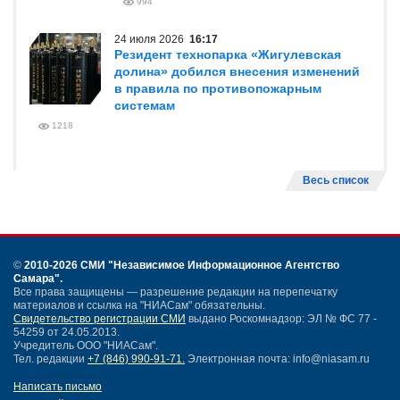
994
24 июля 2026
16:17
Резидент технопарка «Жигулевская
долина» добился внесения изменений
в правила по противопожарным
системам
1218
Весь список
©
2010-2026 СМИ
"Независимое Информационное Агентство
Самара"
.
Все права защищены — разрешение редакции на перепечатку
материалов и ссылка на "НИАСам" обязательны.
Свидетельство регистрации СМИ
выдано Роскомнадзор: ЭЛ № ФС 77 -
54259 от 24.05.2013.
Учредитель ООО "НИАСам".
Тел. редакции
+7 (846) 990-91-71.
Электронная почта: info@niasam.ru
Написать письмо