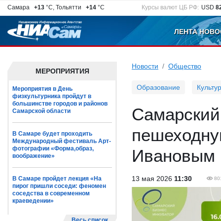
Самара
+13
°C, Тольятти
+14
°C
Курсы валют ЦБ РФ:
USD
8
ЛЕНТА НОВО
Новости
Общество
МЕРОПРИЯТИЯ
Образование
Культу
Мероприятия в День
физкультурника пройдут в
большинстве городов и районов
Самарский 
Самарской области
пешеходну
В Самаре будет проходить
Международный фестиваль Арт-
фотографии «Форма,образ,
Ивановым
воображение»
13 мая 2026
11:30
В Самаре пройдет лекция «На
80
пирог пришли соседи: феномен
соседства в современном
краеведении»
Весь список