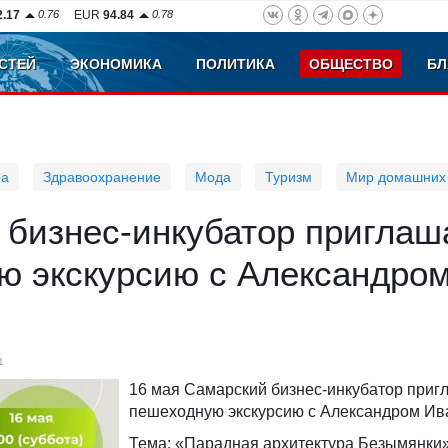
2.17
0.76
EUR
94.84
0.78
СТЕЙ
ЭКОНОМИКА
ПОЛИТИКА
ОБЩЕСТВО
БЛ
ра
Здравоохранение
Мода
Туризм
Мир домашних
бизнес-инкубатор приглаш
ю экскурсию с Александро
1
16 мая Самарский бизнес-инкубатор приг
пешеходную экскурсию с Александром И
Тема: «Парадная архитектура Безымянки»,