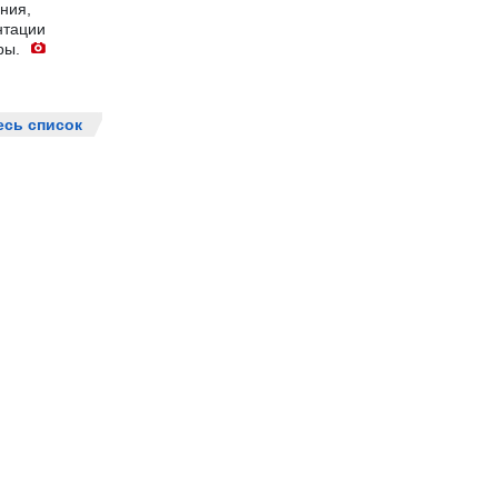
ния,
нтации
ры.
есь список