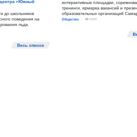
 центра «Южный
интерактивные площадки, соревнова
тренинги, ярмарка вакансий и презе
ти до школьников
образовательных организаций Сама
сного поведения на
Общество
2985
рования льда.
В
Весь список