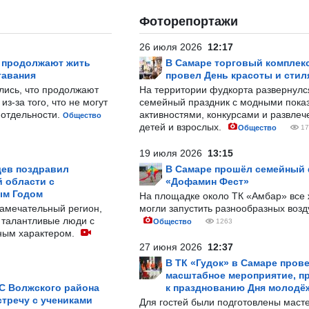
Фоторепортажи
26 июля 2026
12:17
р продолжают жить
В Самаре торговый комплек
тавания
провел День красоты и стил
лись, что продолжают
На территории фудкорта развернул
з-за того, что не могут
семейный праздник с модными показ
-отдельности.
активностями, конкурсами и развле
Общество
детей и взрослых.
Общество
17
19 июля 2026
13:15
ев поздравил
В Самаре прошёл семейный
 области с
«Дофамин Фест»
ым Годом
На площадке около ТК «Амбар» вс
замечательный регион,
могли запустить разнообразных воз
 талантливые люди с
Общество
1263
ным характером.
27 июня 2026
12:37
В ТК «Гудок» в Самаре пров
масштабное мероприятие, п
С Волжского района
к празднованию Дня молодё
тречу с учениками
Для гостей были подготовлены масте