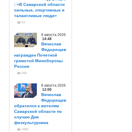
: «В Самарской области
сильные, спортивные и
талантливые люди»
53
8 августа 2026
14:48
Вячеслав
Федорищев
награжден Почетной
грамотой Минобороны
России
294
8 августа 2026
12:00
Вячеслав
Федорищев
обратился к жителям
Самарской области по
случаю Дня
физкультурника
1890