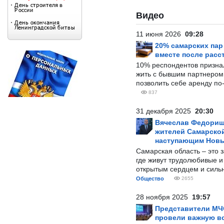
Видео
11 июня 2026
09:28
20% самарских па
вместе после расс
10% респондентов призна
жить с бывшим партнером и
позволить себе аренду по
837
31 декабря 2025
20:30
Вячеслав Федорищ
жителей Самарской
наступающим Нов
Самарская область – это 
где живут трудолюбивые и
открытым сердцем и силь
Общество
2655
28 ноября 2025
19:57
Представители МЧ
провели важную вс