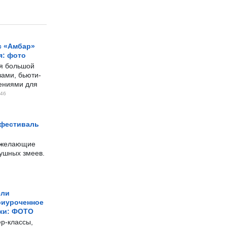
с «Амбар»
я: фото
ся большой
ами, бьюти-
чениями для
46
 фестиваль
е желающие
душных змеев.
ели
риуроченное
жи: ФОТО
р-классы,