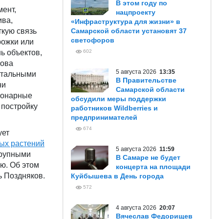
В этом году по
мент,
нацпроекту
ива,
«Инфраструктура для жизни» в
ткую связь
Самарской области установят 37
светофоров
рожки или
ь объектов,
602
лова
5 августа 2026
13:35
итальными
В Правительстве
ни
Самарской области
ионарные
обсудили меры поддержки
 постройку
работников Wildberries и
предпринимателей
674
ует
ых растений
5 августа 2026
11:59
крупными
В Самаре не будет
ю. Об этом
концерта на площади
ь Поздняков.
Куйбышева в День города
572
4 августа 2026
20:07
Вячеслав Федорищев