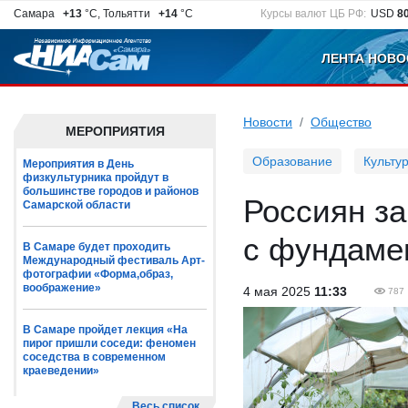
Самара
+13
°C, Тольятти
+14
°C
Курсы валют ЦБ РФ:
USD
8
ЛЕНТА НОВО
Новости
Общество
МЕРОПРИЯТИЯ
Образование
Культу
Мероприятия в День
физкультурника пройдут в
большинстве городов и районов
Россиян за
Самарской области
с фундаме
В Самаре будет проходить
Международный фестиваль Арт-
фотографии «Форма,образ,
воображение»
4 мая 2025
11:33
787
В Самаре пройдет лекция «На
пирог пришли соседи: феномен
соседства в современном
краеведении»
Весь список