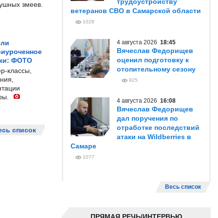
трудоустройству
душных змеев.
ветеранов СВО в Самарской области
1028
ели
4 августа 2026
18:45
Вячеслав Федорищев
риуроченное
оценил подготовку к
жи: ФОТО
отопительному сезону
р-классы,
ния,
925
нтации
ры.
4 августа 2026
16:08
Вячеслав Федорищев
дал поручения по
отработке последствий
есь список
атаки на Wildberries в
Самаре
1077
Весь список
ПРЯМАЯ РЕЧЬ/ИНТЕРВЬЮ