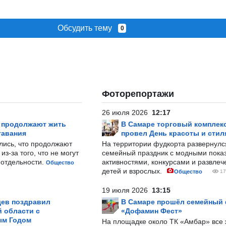
Обсудить тему
0
Фоторепортажи
26 июля 2026
12:17
р продолжают жить
В Самаре торговый комплек
тавания
провел День красоты и стил
лись, что продолжают
На территории фудкорта развернул
з-за того, что не могут
семейный праздник с модными показ
-отдельности.
активностями, конкурсами и развле
Общество
детей и взрослых.
Общество
17
19 июля 2026
13:15
ев поздравил
В Самаре прошёл семейный
 области с
«Дофамин Фест»
ым Годом
На площадке около ТК «Амбар» вс