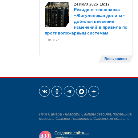
24 июля 2026
16:17
Резидент технопарка
«Жигулевская долина»
добился внесения
изменений в правила по
противопожарным системам
1175
Весь список
НИА Самара - новости Самары сегодня, последние
новости Самары Тольятти и Самарской области
Создание сайта —
mediaidea