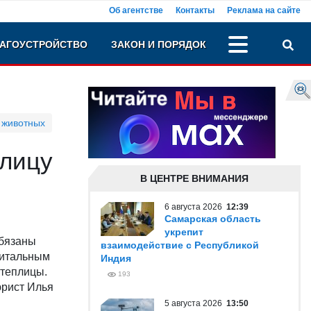
Об агентстве
Контакты
Реклама на сайте
АГОУСТРОЙСТВО
ЗАКОН И ПОРЯДОК
 животных
плицу
В ЦЕНТРЕ ВНИМАНИЯ
6 августа 2026
12:39
Самарская область
укрепит
обязаны
взаимодействие с Республикой
питальным
Индия
 теплицы.
193
юрист Илья
5 августа 2026
13:50