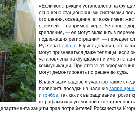
«Если конструкция установлена на фунда
оснащена стационарными системами пол
отопления, освещения, а также имеет жес
с землей — например, через бетонные до
крепления, — ее могут включить в перечен
подлежащих регистрации», — передает с
Русяева
Lenta.ru.
Юрист добавил, что кап
могут признаваться даже теплицы, если о
установлены на фундамент и имеют стац
коммуникации. При отказе от оформления
могут демонтировать по решению суда.
Владельцам садовых участков также след
проверить посадки на наличие
запрещенн
и грибов,
так как их выращивание грозит 
штрафами или уголовной ответственность
департамента защиты прав потребителей Роскачества Игор