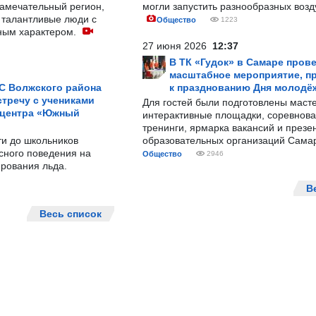
замечательный регион,
могли запустить разнообразных воз
 талантливые люди с
Общество
1223
ным характером.
27 июня 2026
12:37
В ТК «Гудок» в Самаре пров
масштабное мероприятие, п
С Волжского района
к празднованию Дня молодё
тречу с учениками
Для гостей были подготовлены масте
 центра «Южный
интерактивные площадки, соревнова
тренинги, ярмарка вакансий и презе
ти до школьников
образовательных организаций Сама
сного поведения на
Общество
2946
рования льда.
В
Весь список