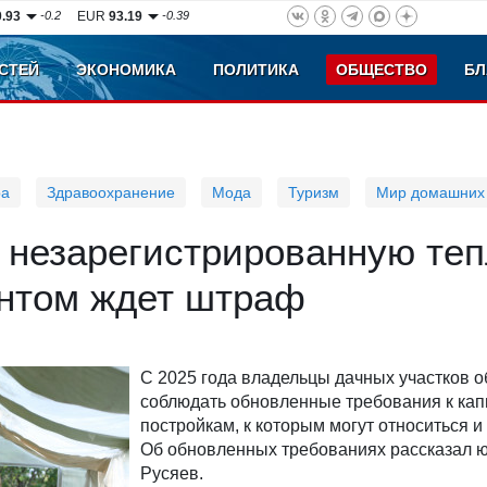
0.93
-0.2
EUR
93.19
-0.39
СТЕЙ
ЭКОНОМИКА
ПОЛИТИКА
ОБЩЕСТВО
БЛ
ра
Здравоохранение
Мода
Туризм
Мир домашних
 незарегистрированную те
нтом ждет штраф
С 2025 года владельцы дачных участков 
соблюдать обновленные требования к ка
постройкам, к которым могут относиться и
Об обновленных требованиях рассказал 
Русяев.