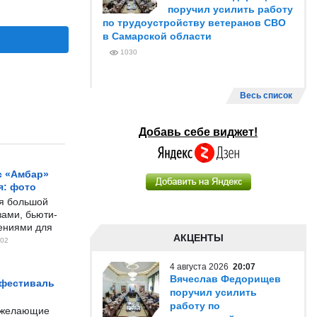
поручил усилить работу
по трудоустройству ветеранов СВО
в Самарской области
1030
Весь список
Добавь себе виджет!
с «Амбар»
я: фото
ся большой
ами, бьюти-
чениями для
АКЦЕНТЫ
02
4 августа 2026
20:07
Вячеслав Федорищев
 фестиваль
поручил усилить
работу по
е желающие