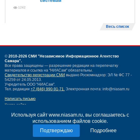
системам
1242
Весь список
©
2010-2026 СМИ
"Независимое Информационное Агентство
Самара"
.
Все права защищены — разрешение редакции на перепечатку
материалов и ссылка на "НИАСам" обязательны.
Свидетельство регистрации СМИ
выдано Роскомнадзор: ЭЛ № ФС 77 -
54259 от 24.05.2013.
Учредитель ООО "НИАСам".
Тел. редакции
+7 (846) 990-91-71.
Электронная почта: info@niasam.ru
Написать письмо
Карта сайта
Нашли ошибку?
Используя сайт www.niasam.ru, вы соглашаетесь с
Политика конфиденциальности
использованием файлов cookie.
Согласие на обработку персональных данных
18+
Подробнее