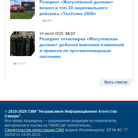
Резидент «Жигулевской долины»
вошел в топ-10 национального
рейтинга «ТехУспех-2026»
981
24 июля 2026
16:17
Резидент технопарка «Жигулевская
долина» добился внесения изменений
в правила по противопожарным
системам
1210
Весь список
©
2010-2026 СМИ
"Независимое Информационное Агентство
Самара"
.
Все права защищены — разрешение редакции на перепечатку
материалов и ссылка на "НИАСам" обязательны.
Свидетельство регистрации СМИ
выдано Роскомнадзор: ЭЛ № ФС 77 -
54259 от 24.05.2013.