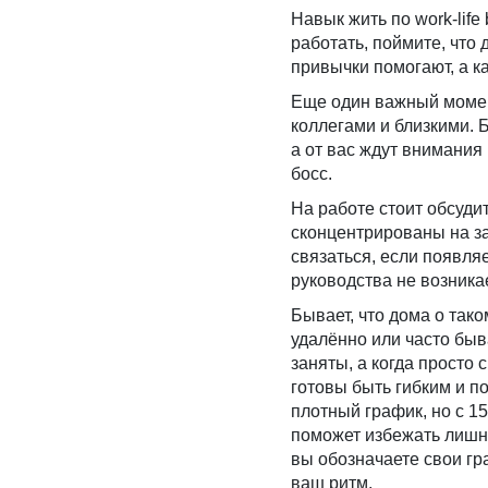
Навык жить по work-lif
работать, поймите, что 
привычки помогают, а к
Еще один важный момент:
коллегами и близкими. 
а от вас ждут внимания 
босс.
На работе стоит обсудит
сконцентрированы на за
связаться, если появляе
руководства не возника
Бывает, что дома о так
удалённо или часто быв
заняты, а когда просто
готовы быть гибким и п
плотный график, но с 15
поможет избежать лишни
вы обозначаете свои гр
ваш ритм.