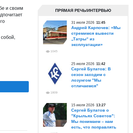
бе и своим
ПРЯМАЯ РЕЧЬ/ИНТЕРВЬЮ
едпочитает
ого
31 июля 2026
11:45
Андрей Карпочев: «Мы
стремимся вывести
 собой,
„Татры“ из
эксплуатации»
1045
25 июля 2026
11:42
Сергей Булатов: В
сезон заходим с
лозунгом "Мы
отличаемся"
1809
15 июля 2026
13:27
Сергей Булатов о
"Крыльях Советов":
Мы понимаем – нам
есть, что поправлять