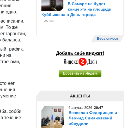
В Самаре не будет
цепция
концерта на площади
ни одно.
Куйбышева в День города
расписании,
663
м. То же
ет гарантии,
Весь список
у баланса.
ный график,
Добавь себе виджет!
ни на
встречами,
сто нет
решения
— умение
АКЦЕНТЫ
6 августа 2026
20:47
ёба, хобби
Вячеслав Федорищев и
 в течение
Леонид Симановский
обсудили