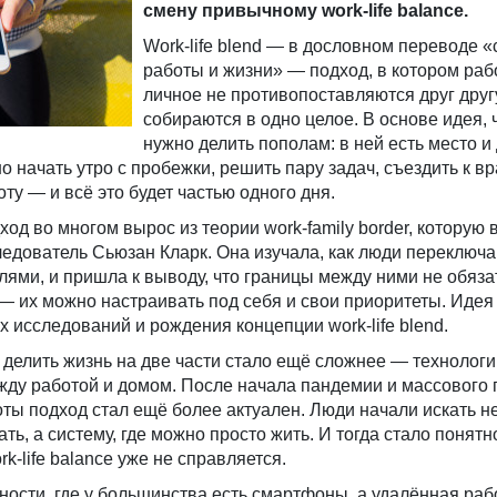
смену привычному work-life balance.
Work-life blend — в дословном переводе
работы и жизни» — подход, в котором раб
личное не противопоставляются друг другу
собираются в одно целое. В основе идея, 
нужно делить пополам: в ней есть место и 
 начать утро с пробежки, решить пару задач, съездить к вр
ту — и всё это будет частью одного дня.
од во многом вырос из теории work-family border, которую 
ледователь Сьюзан Кларк. Она изучала, как люди переключ
ями, и пришла к выводу, что границы между ними не обяза
 их можно настраивать под себя и свои приоритеты. Идея
 исследований и рождения концепции work-life blend.
делить жизнь на две части стало ещё сложнее — технологи
ду работой и домом. После начала пандемии и массового 
ы подход стал ещё более актуален. Люди начали искать не
ь, а систему, где можно просто жить. И тогда стало понятн
k-life balance уже не справляется.
ьности, где у большинства есть смартфоны, а удалённая раб