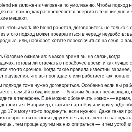
e blend не заложен в человеке по умолчанию. Чтобы подход 
для вас важно, как распределяется энергия в течение дня и 
акие мешают.
 чтобы work-life blend работал, договоритесь не только с с
Без этого подход может превратиться в череду неудобств: в
родные, или, наоборот, хотите переключиться на себя, а ва
ь базовые ожидания: в какое время вы на связи, когда
дачах, готовы ли отвечать в нерабочее время и как лучше 
тся что-то срочное. Когда такие правила известны заранее, 
ет ощущения, что вы пропадаете или работаете как попало.
ом подходе тоже нужно договориться. Особенно если вы раб
аете с семьёй в будние дни — близким бывает неочевидно, 
 сидите в телефоне. Ещё можно обозначить «окно» — время,
одстроиться. Например, скажите партнёру или другу: «До об
 до 17 я могу что-то подвинуть, если нужно». Даже такая п
х вопросов и позволит другим не гадать, чего от вас ждать
аницы, тем проще другим на них опираться — и тем устойчи