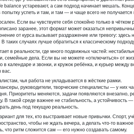
ife balance устаревают, а сам подход начинает мешать. Кон
попытку успеть и там, и там — и чаще всего не получается 
ерсален. Если вы чувствуете себя спокойно только в чётком 
описано заранее, этот формат может оказаться непривычны
онение от курса вызывает раздражение или тревогу: здесь н
. В таких случаях лучше обратиться к классическому подход
тает в реальности, где много подвижных частей: нестабиль
, семейные дела. Если вы не можете «отключиться» от жиз
о в календаре и звонки, и кружок ребёнка, и курьер между 
 вас.
листам, чья работа не укладывается в жёсткие рамки.
нсеры, руководители, творческие специалисты — у них ча
 дня. Приоритеты меняются, задачи появляются внезапно, 
у. В такой среде важнее не стабильность, а устойчивость 
рать день под текущую реальность.
ариант для тех, кто выстраивает новые привычки. Спорт, уч
пространство, чтобы не ждать вечера, а делать что-то важное
ть, что ритм сложится сам — его нужно создавать самому.