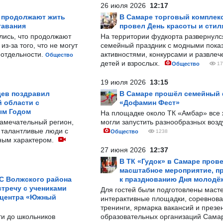
26 июля 2026
12:17
р продолжают жить
В Самаре торговый комплек
тавания
провел День красоты и стил
лись, что продолжают
На территории фудкорта развернул
з-за того, что не могут
семейный праздник с модными показ
-отдельности.
активностями, конкурсами и развле
Общество
детей и взрослых.
Общество
17
19 июля 2026
13:15
ев поздравил
В Самаре прошёл семейный
 области с
«Дофамин Фест»
ым Годом
На площадке около ТК «Амбар» вс
замечательный регион,
могли запустить разнообразных воз
 талантливые люди с
Общество
1238
ным характером.
27 июня 2026
12:37
В ТК «Гудок» в Самаре пров
масштабное мероприятие, п
С Волжского района
к празднованию Дня молодё
тречу с учениками
Для гостей были подготовлены масте
 центра «Южный
интерактивные площадки, соревнова
тренинги, ярмарка вакансий и презе
ти до школьников
образовательных организаций Сама