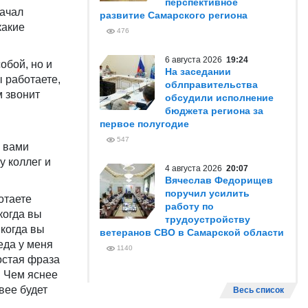
перспективное
начал
развитие Самарского региона
какие
476
6 августа 2026
19:24
обой, но и
На заседании
ы работаете,
облправительства
м звонит
обсудили исполнение
бюджета региона за
первое полугодие
547
с вами
у коллег и
4 августа 2026
20:07
Вячеслав Федорищев
поручил усилить
отаете
работу по
когда вы
трудоустройству
 когда вы
ветеранов СВО в Самарской области
еда у меня
1140
ростая фраза
. Чем яснее
вее будет
Весь список