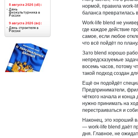
нормой, правила work-l
баланса превратилась в 
Work-life blend не унив
где каждое действие пр
самое, если любое откл
что всё пойдёт по плану
Зато blend хорошо рабо
непредсказуемые задачи
восемь часов, потому чт
такой подход создан для
Ещё он подойдёт специа
Предприниматели, фрила
чёткого начала и конца
нужно принимать на ход
перестраиваться и соби
Наконец, это хороший в
— work-life blend даёт 
дня. Главное, не ожида