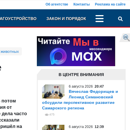
Об агентстве
Контакты
Реклама на сайте
АГОУСТРОЙСТВО
ЗАКОН И ПОРЯДОК
 животных
e
В ЦЕНТРЕ ВНИМАНИЯ
6 августа 2026
20:47
Вячеслав Федорищев и
Леонид Симановский
— потом
обсудили перспективное развитие
ия от
Самарского региона
 дела часто
475
ссказали
 пришёл на
6 августа 2026
12:39