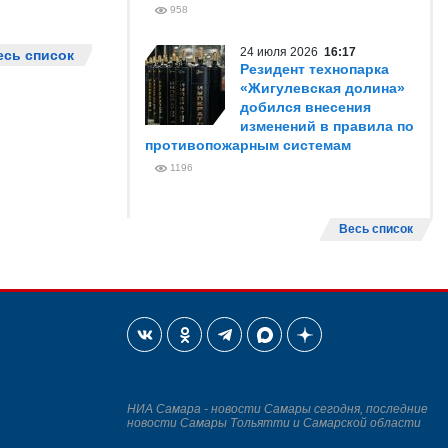
958
24 июля 2026
16:17
есь список
Резидент технопарка
«Жигулевская долина»
добился внесения
изменений в правила по
противопожарным системам
1196
Весь список
НИА Самара - новости Самары сегодня, последние
новости Самары Тольятти и Самарской области