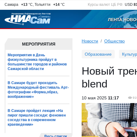
Самара
+13
°C, Тольятти
+14
°C
Курсы валют ЦБ РФ:
USD
8
ЛЕНТА НОВО
Новости
Общество
МЕРОПРИЯТИЯ
Образование
Культу
Мероприятия в День
физкультурника пройдут в
большинстве городов и районов
Новый трен
Самарской области
blend
В Самаре будет проходить
Международный фестиваль Арт-
фотографии «Форма,образ,
воображение»
10 мая 2025
11:17
91
В Самаре пройдет лекция «На
пирог пришли соседи: феномен
соседства в современном
краеведении»
Весь список