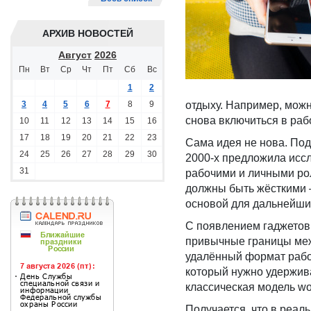
АРХИВ НОВОСТЕЙ
Август
2026
Пн
Вт
Ср
Чт
Пт
Сб
Вс
1
2
3
4
5
6
7
8
9
отдыху. Например, можно
снова включиться в рабо
10
11
12
13
14
15
16
17
18
19
20
21
22
23
Сама идея не нова. Подх
24
25
26
27
28
29
30
2000-х предложила исс
31
рабочими и личными рол
должны быть жёсткими —
основой для дальнейших
С появлением гаджетов 
привычные границы меж
удалённый формат работ
который нужно удерживат
классическая модель wor
Получается, что в реал