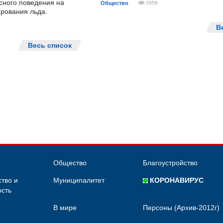
сного поведения на
Общество
2958
рования льда.
В
Весь список
Общество
Благоустройство
тво и
Муниципалитет
КОРОНАВИРУС
сть
В мире
Персоны (Архив-2012г)