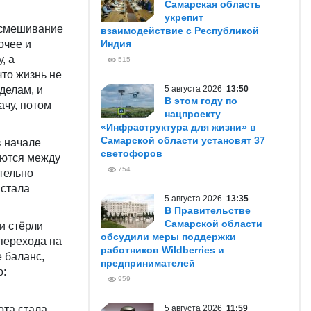
Самарская область
укрепит
 «смешивание
взаимодействие с Республикой
очее и
Индия
, а
515
что жизнь не
делам, и
5 августа 2026
13:50
В этом году по
ачу, потом
нацпроекту
«Инфраструктура для жизни» в
Самарской области установят 37
в начале
светофоров
аются между
754
тельно
 стала
5 августа 2026
13:35
В Правительстве
Самарской области
и стёрли
обсудили меры поддержки
перехода на
работников Wildberries и
 баланс,
предпринимателей
о:
959
ота стала
5 августа 2026
11:59