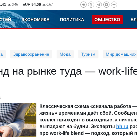
1.41
0.48
EUR
94.06
0.87
СТЕЙ
ЭКОНОМИКА
ПОЛИТИКА
ОБЩЕСТВО
БЛ
ра
Здравоохранение
Мода
Туризм
Мир домашних
д на рынке туда — work-lif
9
Классическая схема «сначала работа 
жизнь» временами даёт сбой. Сообщен
коллег приходят в выходные, а личные
выпадают на будни. Эксперты
hh.ru
ра
про work-life blend — подход, который