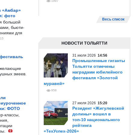
1997
с «Амбар»
я: фото
Весь список
ся большой
ами, бьюти-
чениями для
15
НОВОСТИ ТОЛЬЯТТИ
31 июля 2026
14:56
 фестиваль
Промышленные гиганты
Тольятти отмечены
е желающие
наградами юбилейного
душных змеев.
фестиваля «Золотой
муравей»
958
ели
риуроченное
27 июля 2026
15:20
Резидент «Жигулевской
жи: ФОТО
долины» вошел в
р-классы,
топ-10 национального
ния,
рейтинга
нтации
ры.
«ТехУспех-2026»