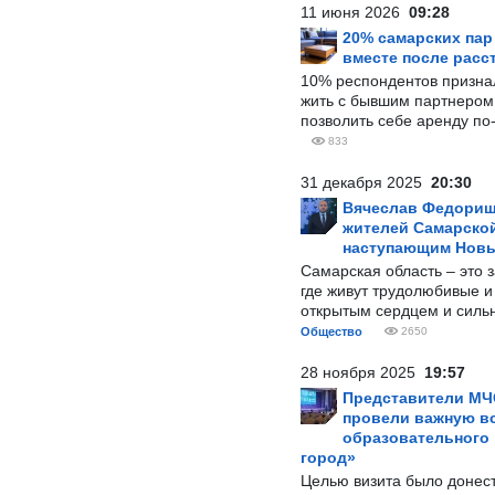
11 июня 2026
09:28
20% самарских па
вместе после расс
10% респондентов призна
жить с бывшим партнером и
позволить себе аренду по
833
31 декабря 2025
20:30
Вячеслав Федорищ
жителей Самарской
наступающим Нов
Самарская область – это 
где живут трудолюбивые и
открытым сердцем и силь
Общество
2650
28 ноября 2025
19:57
Представители МЧ
провели важную вс
образовательного
город»
Целью визита было донес