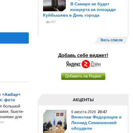
В Самаре не будет
концерта на площади
Куйбышева в День города
657
Весь список
Добавь себе виджет!
с «Амбар»
я: фото
АКЦЕНТЫ
ся большой
ами, бьюти-
6 августа 2026
20:47
чениями для
Вячеслав Федорищев и
Леонид Симановский
13
обсудили