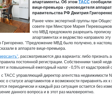
апартаменты. Об этом
ТАСС
сообщили 
вице-премьера - руководителя аппарат
правительства РФ Дмитрия Григоренко
Ранее член экспертной группы при Обще
совете при Минстрое Мария Перевощиков
что МВД предложило разрешить прописку
апартаментах и ведомство направило эту
 Григоренко. "Предложение МВД было получено, в настоя
ссказали в аппарате вице-премьера.
мерсантъ"
, рассматриваются два варианта: либо признать
правила постоянной регистрации. Собственники такой нед
латят и повышенный ежегодный налог - 0,5% от кадастровой 
е с ТАСС управляющий директор агентства недвижимости 
ос о статусе апартаментов и возможности приравнять их к
ся периодически и каждый раз ситуация остается без изм
ешение данного вопроса и в этот раз маловероятно.