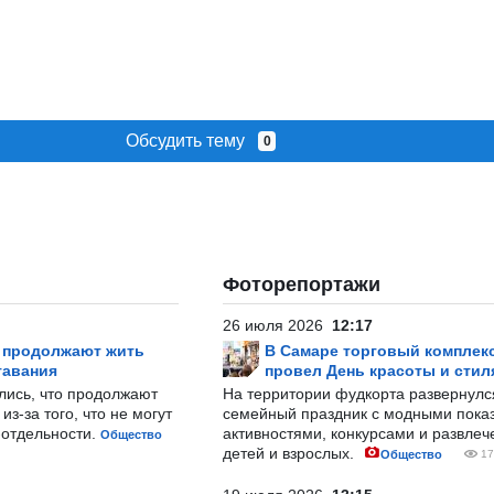
Обсудить тему
0
Фоторепортажи
26 июля 2026
12:17
р продолжают жить
В Самаре торговый комплек
тавания
провел День красоты и стил
лись, что продолжают
На территории фудкорта развернул
з-за того, что не могут
семейный праздник с модными показ
-отдельности.
активностями, конкурсами и развле
Общество
детей и взрослых.
Общество
17