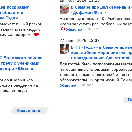
19 июля 2026
13:15
ев поздравил
В Самаре прошёл семейный
 области с
«Дофамин Фест»
ым Годом
На площадке около ТК «Амбар» вс
замечательный регион,
могли запустить разнообразных воз
 талантливые люди с
Общество
1235
ным характером.
27 июня 2026
12:37
В ТК «Гудок» в Самаре пров
масштабное мероприятие, п
С Волжского района
к празднованию Дня молодё
тречу с учениками
Для гостей были подготовлены масте
 центра «Южный
интерактивные площадки, соревнова
тренинги, ярмарка вакансий и презе
ти до школьников
образовательных организаций Сама
сного поведения на
Общество
2956
рования льда.
В
Весь список