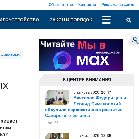
Об агентстве
Контакты
Реклама на сайте
АГОУСТРОЙСТВО
ЗАКОН И ПОРЯДОК
 животных
В ЦЕНТРЕ ВНИМАНИЯ
ых
6 августа 2026
20:47
Вячеслав Федорищев и
Леонид Симановский
обсудили перспективное развитие
Самарского региона
тривает
412
иски
как
6 августа 2026
12:39