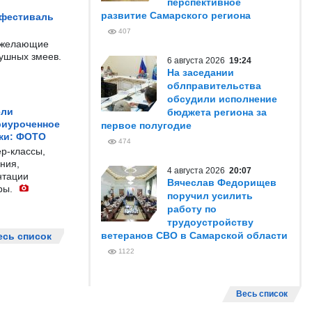
перспективное
развитие Самарского региона
 фестиваль
407
е желающие
душных змеев.
6 августа 2026
19:24
На заседании
облправительства
обсудили исполнение
ели
бюджета региона за
риуроченное
первое полугодие
жи: ФОТО
474
р-классы,
ния,
4 августа 2026
20:07
нтации
Вячеслав Федорищев
ры.
поручил усилить
работу по
трудоустройству
ветеранов СВО в Самарской области
есь список
1122
Весь список