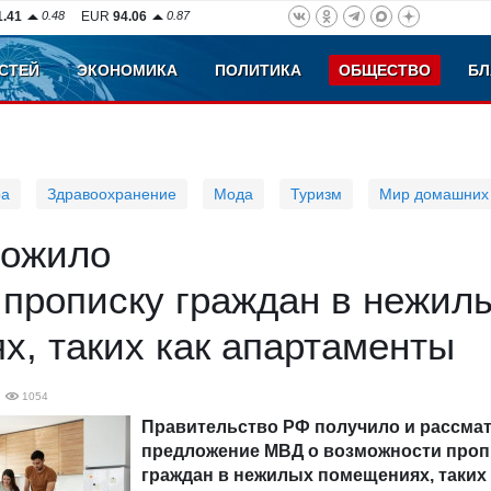
1.41
0.48
EUR
94.06
0.87
СТЕЙ
ЭКОНОМИКА
ПОЛИТИКА
ОБЩЕСТВО
БЛ
ра
Здравоохранение
Мода
Туризм
Мир домашних
ложило
 прописку граждан в нежил
, таких как апартаменты
1054
Правительство РФ получило и рассма
предложение МВД о возможности проп
граждан в нежилых помещениях, таких 