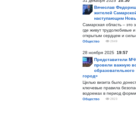
31 декабря 2025
20:30
Вячеслав Федорищ
жителей Самарской
наступающим Нов
Самарская область – это 
где живут трудолюбивые и
открытым сердцем и силь
Общество
2649
28 ноября 2025
19:57
Представители МЧ
провели важную вс
образовательного
город»
Целью визита было донес
ключевые правила безопа
водоемах в период форми
Общество
2823