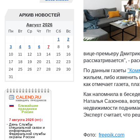
АРХИВ НОВОСТЕЙ
Август
2026
Пн
Вт
Ср
Чт
Пт
Сб
Вс
1
2
3
4
5
6
7
8
9
вице-премьеру Дмитрию
10
11
12
13
14
15
16
рассматривается", - ра
17
18
19
20
21
22
23
24
25
26
27
28
29
30
По данным газеты
"Ком
31
жильем, либо изменить 
как отмечает газета, п
Как напомнила в бесед
Наталья Сазонова, вопр
недвижимости поднимает
Эксперт считает, что р
Фото:
freepik.com