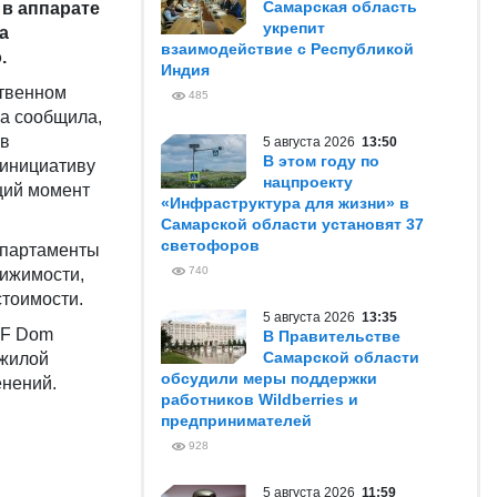
Самарская область
в аппарате
укрепит
а
взаимодействие с Республикой
.
Индия
ственном
485
а сообщила,
 в
5 августа 2026
13:50
В этом году по
 инициативу
нацпроекту
щий момент
«Инфраструктура для жизни» в
Самарской области установят 37
светофоров
 апартаменты
740
вижимости,
стоимости.
5 августа 2026
13:35
NF Dom
В Правительстве
Самарской области
 жилой
обсудили меры поддержки
енений.
работников Wildberries и
предпринимателей
928
5 августа 2026
11:59