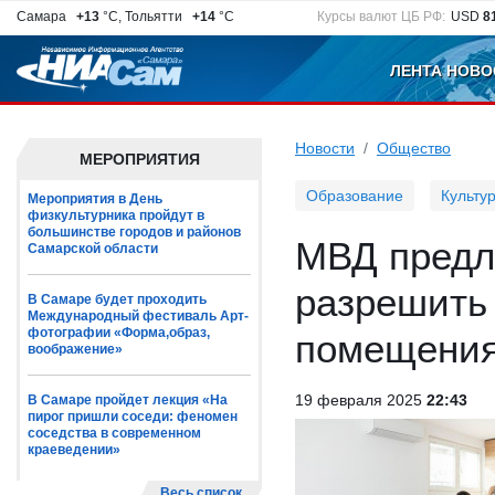
Самара
+13
°C, Тольятти
+14
°C
Курсы валют ЦБ РФ:
USD
8
ЛЕНТА НОВО
Новости
Общество
МЕРОПРИЯТИЯ
Образование
Культу
Мероприятия в День
физкультурника пройдут в
большинстве городов и районов
МВД пред
Самарской области
разрешить
В Самаре будет проходить
Международный фестиваль Арт-
фотографии «Форма,образ,
помещениях
воображение»
19 февраля 2025
22:43
В Самаре пройдет лекция «На
пирог пришли соседи: феномен
соседства в современном
краеведении»
Весь список