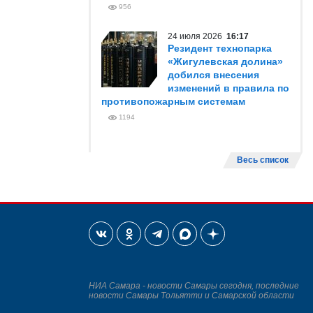
956
24 июля 2026
16:17
Резидент технопарка
«Жигулевская долина»
добился внесения
изменений в правила по
противопожарным системам
1194
Весь список
НИА Самара - новости Самары сегодня, последние
новости Самары Тольятти и Самарской области