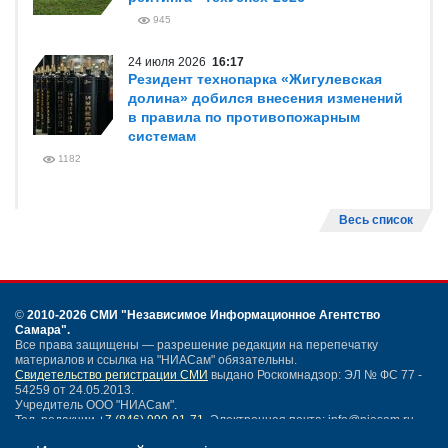
945
24 июля 2026
16:17
Резидент технопарка «Жигулевская
долина» добился внесения изменений
в правила по противопожарным
системам
1182
Весь список
©
2010-2026 СМИ
"Независимое Информационное Агентство
Самара"
.
Все права защищены — разрешение редакции на перепечатку
материалов и ссылка на "НИАСам" обязательны.
Свидетельство регистрации СМИ
выдано Роскомнадзор: ЭЛ № ФС 77 -
54259 от 24.05.2013.
Учредитель ООО "НИАСам".
Тел. редакции
+7 (846) 990-91-71.
Электронная почта: info@niasam.ru