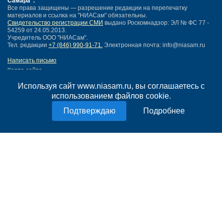
Самара"
.
Все права защищены — разрешение редакции на перепечатку
материалов и ссылка на "НИАСам" обязательны.
Свидетельство регистрации СМИ
выдано Роскомнадзор: ЭЛ № ФС 77 -
54259 от 24.05.2013.
Учредитель ООО "НИАСам".
Тел. редакции
+7 (846) 990-91-71.
Электронная почта: info@niasam.ru
Написать письмо
Карта сайта
Нашли ошибку?
Используя сайт www.niasam.ru, вы соглашаетесь с
Политика конфиденциальности
использованием файлов cookie.
Согласие на обработку персональных данных
18+
Подробнее
НИА Самара - новости Самары сегодня, последние новости Самары
Тольятти и Самарской области
Создание сайта —
mediaidea