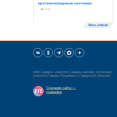
противопожарным системам
1231
Весь список
НИА Самара - новости Самары сегодня, последние
новости Самары Тольятти и Самарской области
Создание сайта —
mediaidea