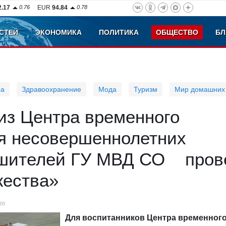
2.17
0.76
EUR
94.84
0.78
СТЕЙ
ЭКОНОМИКА
ПОЛИТИКА
ОБЩЕСТВО
БЛ
ра
Здравоохранение
Мода
Туризм
Мир домашних
из Центра временного
я несовершеннолетних
шителей ГУ МВД СО пров
жества»
20
Для воспитанников Центра временног