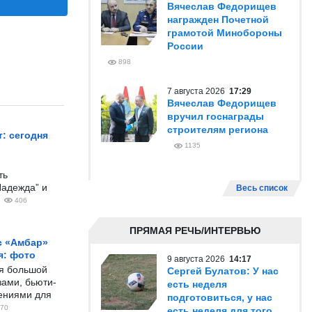
Вячеслав Федорищев
награжден Почетной
грамотой Минобороны
России
898
7 августа 2026
17:29
Вячеслав Федорищев
вручил госнаграды
строителям региона
: сегодня
1135
ть
Надежда” и
Весь список
406
ПРЯМАЯ РЕЧЬ/ИНТЕРВЬЮ
с «Амбар»
я: фото
9 августа 2026
14:17
ся большой
Сергей Булатов: У нас
ами, бьюти-
есть неделя
чениями для
подготовиться, у нас
70
есть неделя для того,