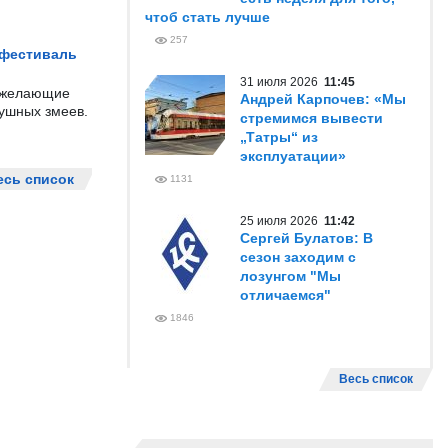
чтоб стать лучше
257
 фестиваль
31 июля 2026
11:45
е желающие
Андрей Карпочев: «Мы
душных змеев.
стремимся вывести
„Татры“ из
эксплуатации»
есь список
1131
25 июля 2026
11:42
Сергей Булатов: В
сезон заходим с
лозунгом "Мы
отличаемся"
1846
Весь список