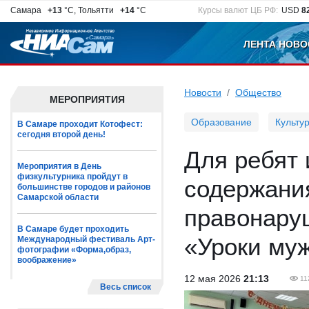
Самара
+13
°C, Тольятти
+14
°C
Курсы валют ЦБ РФ:
USD
8
ЛЕНТА НОВО
Новости
Общество
МЕРОПРИЯТИЯ
Образование
Культу
В Самаре проходит Котофест:
сегодня второй день!
Для ребят 
Мероприятия в День
физкультурника пройдут в
содержани
большинстве городов и районов
Самарской области
правонару
В Самаре будет проходить
«Уроки му
Международный фестиваль Арт-
фотографии «Форма,образ,
воображение»
12 мая 2026
21:13
11
Весь список