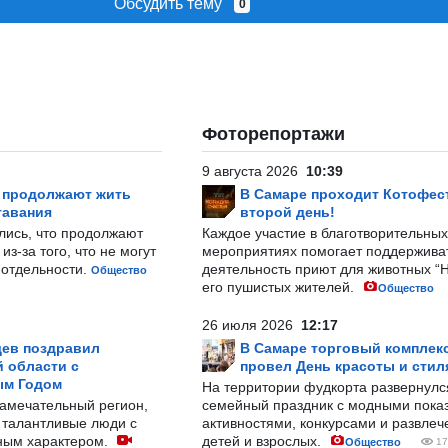
Обсудить тему
0
Фоторепортажи
9 августа 2026
10:39
р продолжают жить
В Самаре проходит Котофест
тавания
второй день!
лись, что продолжают
Каждое участие в благотворительных
з-за того, что не могут
мероприятиях помогает поддержива
-отдельности.
деятельность приют для животных “
Общество
его пушистых жителей.
Общество
26 июля 2026
12:17
ев поздравил
В Самаре торговый комплек
 области с
провел День красоты и стил
ым Годом
На территории фудкорта развернул
замечательный регион,
семейный праздник с модными показ
 талантливые люди с
активностями, конкурсами и развле
ным характером.
детей и взрослых.
Общество
17