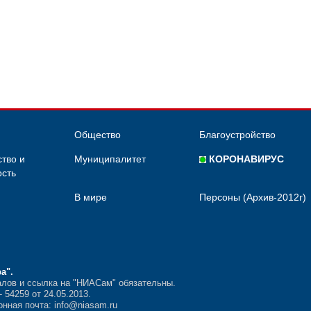
Общество
Благоустройство
тво и
Муниципалитет
КОРОНАВИРУС
сть
В мире
Персоны (Архив-2012г)
ра"
.
лов и ссылка на "НИАСам" обязательны.
54259 от 24.05.2013.
нная почта: info@niasam.ru