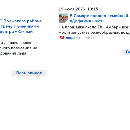
19 июля 2026
13:15
В Самаре прошёл семейный
С Волжского района
«Дофамин Фест»
тречу с учениками
На площадке около ТК «Амбар» вс
 центра «Южный
могли запустить разнообразных воз
Общество
1277
ти до школьников
сного поведения на
В
рования льда.
Весь список