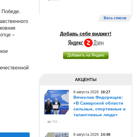
 Победе.
Весь список
равственного
ковник
Добавь себе виджет!
отце –
ское
течественной
АКЦЕНТЫ
8 августа 2026
18:27
Вячеслав Федорищев:
«В Самарской области
сильные, спортивные и
талантливые люди»
794
8 августа 2026
14:48