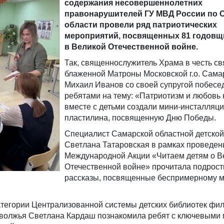
содержания несовершеннолетних
правонарушителей ГУ МВД России по 
области провели ряд патриотических
мероприятий, посвященных 81 годов
в Великой Отечественной войне.
Так, священнослужитель Храма в честь св
блаженной Матроны Московской г.о. Сама
Михаил Иванов со своей супругой побесе
ребятами на тему: «Патриотизм и любовь 
вместе с детьми создали мини-инсталляци
пластилина, посвященную Дню Победы.
Специалист Самарской областной детской
Светлана Татаровская в рамках проведени
Международной Акции «Читаем детям о В
Отечественной войне» прочитала подрост
рассказы, посвященные беспримерному м
атегории Централизованной системы детских библиотек фи
волжья Светлана Кардаш познакомила ребят с ключевыми