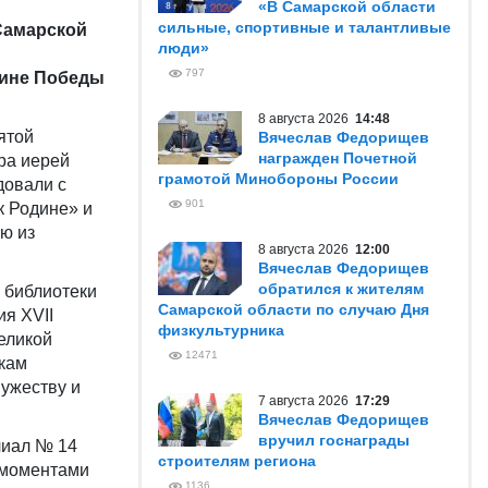
«В Самарской области
сильные, спортивные и талантливые
Самарской
люди»
797
щине Победы
8 августа 2026
14:48
ятой
Вячеслав Федорищев
награжден Почетной
ра иерей
грамотой Минобороны России
довали с
901
к Родине» и
ю из
8 августа 2026
12:00
Вячеслав Федорищев
обратился к жителям
 библиотеки
Самарской области по случаю Дня
я XVII
физкультурника
еликой
12471
кам
ужеству и
7 августа 2026
17:29
Вячеслав Федорищев
вручил госнаграды
лиал № 14
строителям региона
 моментами
1136