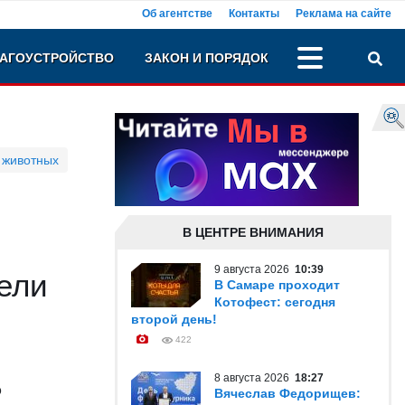
Об агентстве
Контакты
Реклама на сайте
АГОУСТРОЙСТВО
ЗАКОН И ПОРЯДОК
 животных
В ЦЕНТРЕ ВНИМАНИЯ
9 августа 2026
10:39
ели
В Самаре проходит
Котофест: сегодня
второй день!
422
8 августа 2026
18:27
о
Вячеслав Федорищев: