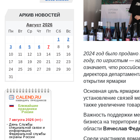
АРХИВ НОВОСТЕЙ
Август
2026
Пн
Вт
Ср
Чт
Пт
Сб
Вс
1
2
3
4
5
6
7
8
9
2024 год было продано 
10
11
12
13
14
15
16
году, по игристым — н
17
18
19
20
21
22
23
означает, что российс
24
25
26
27
28
29
30
директора департамент
31
открытии ярмарки
Основная цель ярмарки
установление связей ме
также увеличение товар
Важность поддержки ме
бизнеса на территории 
области
Вячеслав Фед
Среди участников ярмар