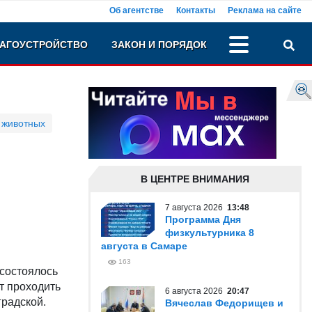
Об агентстве
Контакты
Реклама на сайте
АГОУСТРОЙСТВО
ЗАКОН И ПОРЯДОК
 животных
В ЦЕНТРЕ ВНИМАНИЯ
7 августа 2026
13:48
Программа Дня
физкультурника 8
августа в Самаре
163
 состоялось
т проходить
6 августа 2026
20:47
градской.
Вячеслав Федорищев и