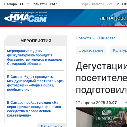
Самара
+13
°C, Тольятти
+14
°C
Курсы валют ЦБ РФ:
USD
8
ЛЕНТА НОВО
Новости
Общество
МЕРОПРИЯТИЯ
Образование
Культу
Мероприятия в День
физкультурника пройдут в
большинстве городов и районов
Дегустации
Самарской области
посетител
В Самаре будет проходить
Международный фестиваль Арт-
фотографии «Форма,образ,
подготови
воображение»
17 апреля 2025
20:07
В Самаре пройдет лекция «На
пирог пришли соседи: феномен
соседства в современном
краеведении»
Весь список