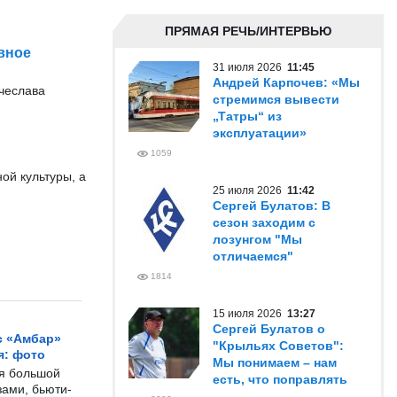
ПРЯМАЯ РЕЧЬ/ИНТЕРВЬЮ
вное
31 июля 2026
11:45
Андрей Карпочев: «Мы
ячеслава
стремимся вывести
„Татры“ из
эксплуатации»
1059
ой культуры, а
25 июля 2026
11:42
Сергей Булатов: В
сезон заходим с
лозунгом "Мы
отличаемся"
1814
15 июля 2026
13:27
Сергей Булатов о
с «Амбар»
"Крыльях Советов":
я: фото
Мы понимаем – нам
ся большой
есть, что поправлять
ами, бьюти-