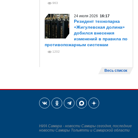
963
24 июля 2026
16:17
Резидент технопарка
«Жигулевская долина»
добился внесения
изменений в правила по
противопожарным системам
1202
Весь список
НИА Самара - новости Самары сегодня, последние
новости Самары Тольятти и Самарской области