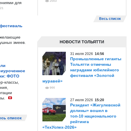
2003
чениями для
21
Весь список
 фестиваль
е желающие
НОВОСТИ ТОЛЬЯТТИ
душных змеев.
31 июля 2026
14:56
Промышленные гиганты
Тольятти отмечены
ели
наградами юбилейного
риуроченное
фестиваля «Золотой
жи: ФОТО
муравей»
р-классы,
ния,
966
нтации
ры.
27 июля 2026
15:20
Резидент «Жигулевской
долины» вошел в
топ-10 национального
есь список
рейтинга
«ТехУспех-2026»