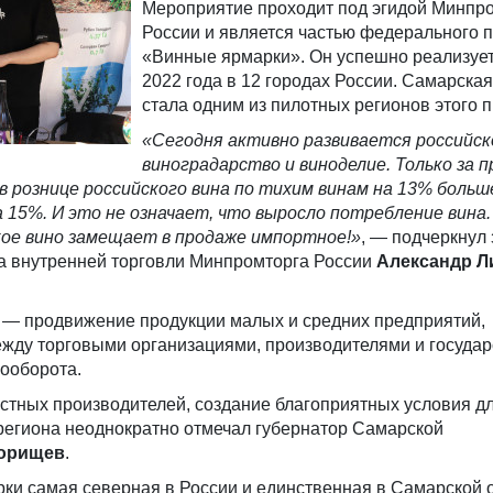
Мероприятие проходит под эгидой Минпр
России и является частью федерального 
«Винные ярмарки». Он успешно реализует
2022 года в 12 городах России. Самарская
стала одним из пилотных регионов этого п
«Сегодня активно развивается российск
виноградарство и виноделие. Только за
в рознице российского вина по тихим винам на 13% больш
а 15%. И это не означает, что выросло потребление вина
кое вино замещает в продаже импортное!»
, — подчеркнул
а внутренней торговли Минпромторга России
Александр 
 — продвижение продукции малых и средних предприятий,
жду торговыми организациями, производителями и государ
ооборота.
стных производителей, создание благоприятных условия д
региона неоднократно отмечал губернатор Самарской
орищев
.
ки самая северная в России и единственная в Самарской 