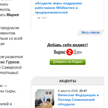
обсудили меры поддержки
тники
работников Wildberries и
мость
предпринимателей
лась
Мария
1060
 предлагая
Весь список
тиментом
льни со всей
ная
Добавь себе виджет!
ом развития
ис Гурков
.
в Самарской
стойчивый
АКЦЕНТЫ
ли —
ены сыры,
6 августа 2026
20:47
Вячеслав Федорищев и
Леонид Симановский
елей и
обсудили