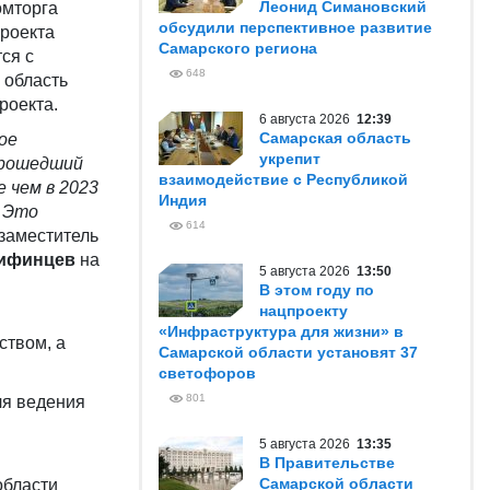
Леонид Симановский
омторга
обсудили перспективное развитие
проекта
Самарского региона
ся с
648
 область
роекта.
6 августа 2026
12:39
Самарская область
ое
укрепит
 прошедший
взаимодействие с Республикой
е чем в 2023
Индия
. Это
614
 заместитель
Лифинцев
на
5 августа 2026
13:50
В этом году по
нацпроекту
«Инфраструктура для жизни» в
ством, а
Самарской области установят 37
светофоров
801
ля ведения
5 августа 2026
13:35
В Правительстве
Самарской области
области