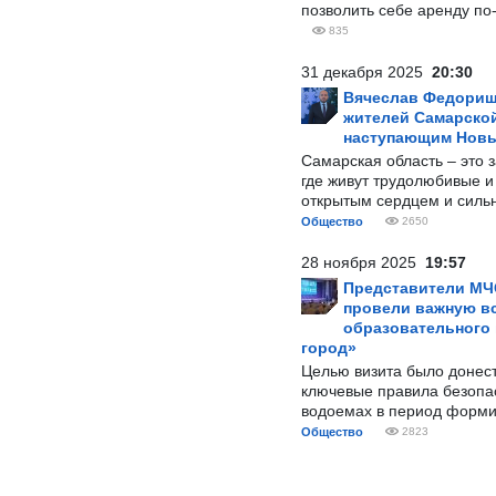
позволить себе аренду по
835
31 декабря 2025
20:30
Вячеслав Федорищ
жителей Самарской
наступающим Нов
Самарская область – это 
где живут трудолюбивые и
открытым сердцем и силь
Общество
2650
28 ноября 2025
19:57
Представители МЧ
провели важную вс
образовательного
город»
Целью визита было донес
ключевые правила безопа
водоемах в период форми
Общество
2823