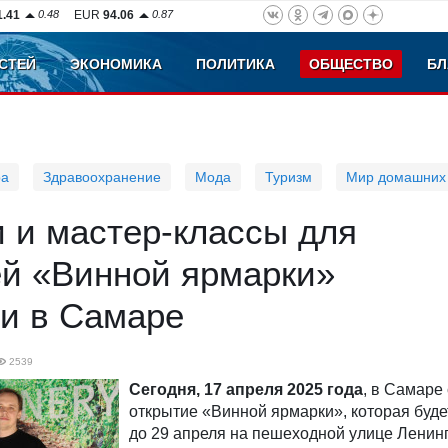
1.41
0.48
EUR
94.06
0.87
СТЕЙ
ЭКОНОМИКА
ПОЛИТИКА
ОБЩЕСТВО
БЛ
ра
Здравоохранение
Мода
Туризм
Мир домашних
 и мастер-классы для
ей «Винной ярмарки»
ли в Самаре
2539
Сегодня, 17 апреля 2025 года
, в Самаре
открытие «Винной ярмарки», которая буде
до 29 апреля на пешеходной улице Ленин