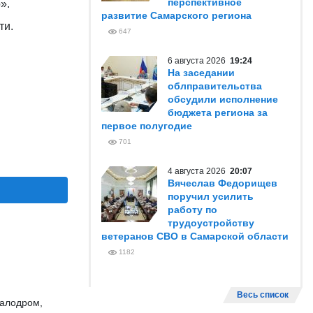
перспективное
».
развитие Самарского региона
ти.
647
6 августа 2026
19:24
На заседании
облправительства
обсудили исполнение
бюджета региона за
первое полугодие
701
4 августа 2026
20:07
Вячеслав Федорищев
поручил усилить
работу по
трудоустройству
ветеранов СВО в Самарской области
1182
Весь список
калодром,