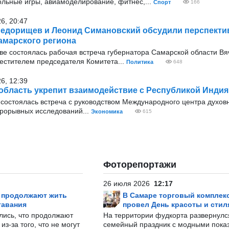
ольные игры, авиамоделирование, фитнес,...
Спорт
166
26, 20:47
едорищев и Леонид Симановский обсудили перспекти
амарского региона
оскве состоялась рабочая встреча губернатора Самарской области В
стителем председателя Комитета...
Политика
648
26, 12:39
область укрепит взаимодействие с Республикой Индия
 состоялась встреча с руководством Международного центра духовн
рорывных исследований...
Экономика
615
Фоторепортажи
26 июля 2026
12:17
р продолжают жить
В Самаре торговый комплек
тавания
провел День красоты и стил
лись, что продолжают
На территории фудкорта развернул
з-за того, что не могут
семейный праздник с модными показ