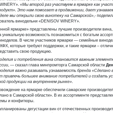
 WINERY».
«Мы второй раз участвуем в ярмарке как учас
одукт». Это нам помогает в продвижении, дает узнавае
еделе мы открыли свою винотеку на Самарской»
,- подели
снователь винодельни «DENISOV WINERY».
инной ярмарке» представлены лучшие производители вина,
да уникальную возможность познакомиться с богатым ассор
иноделов. В числе участников ярмарки — семейные виноде
КФХ, которые требуют поддержки, и такие ярмарки – отлич
едставить свою продукцию.
ноделия и потребления вина становится важным элемент
ссии
, — сказал глава минпромторга Самарской области
Ден
ноделия важно развивать узнаваемость бренда «Сделано 
т привлечь большее внимание потребителей и создать у
ной продукции на внутреннем рынке»
.
овождение на ярмарке обеспечили самарские производите
лано в Самарской области». В их ассортименте представл
емы и конфитюры.
апланированы дегустации вин от отечественных производит