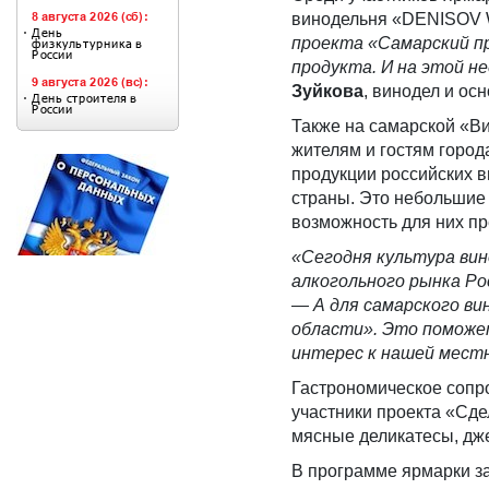
винодельня «DENISOV
проекта «Самарский пр
продукта. И на этой н
Зуйкова
, винодел и о
Также на самарской «В
жителям и гостям горо
продукции российских в
страны. Это небольшие 
возможность для них пр
«Сегодня культура ви
алкогольного рынка Ро
—
А для самарского ви
области». Это поможе
интерес к нашей мест
Гастрономическое сопр
участники проекта «Сде
мясные деликатесы, дж
В программе ярмарки з