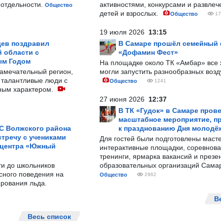
-отдельности.
активностями, конкурсами и развле
Общество
детей и взрослых.
Общество
17
19 июля 2026
13:15
ев поздравил
В Самаре прошёл семейный
 области с
«Дофамин Фест»
ым Годом
На площадке около ТК «Амбар» вс
замечательный регион,
могли запустить разнообразных воз
 талантливые люди с
Общество
1241
ным характером.
27 июня 2026
12:37
В ТК «Гудок» в Самаре пров
масштабное мероприятие, п
С Волжского района
к празднованию Дня молодё
тречу с учениками
Для гостей были подготовлены масте
 центра «Южный
интерактивные площадки, соревнова
тренинги, ярмарка вакансий и презе
ти до школьников
образовательных организаций Сама
сного поведения на
Общество
2962
рования льда.
В
Весь список