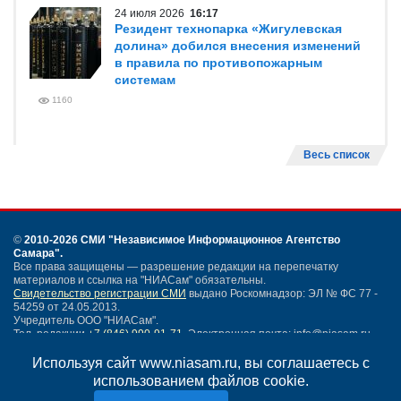
24 июля 2026
16:17
Резидент технопарка «Жигулевская
долина» добился внесения изменений
в правила по противопожарным
системам
1160
Весь список
©
2010-2026 СМИ
"Независимое Информационное Агентство
Самара"
.
Все права защищены — разрешение редакции на перепечатку
материалов и ссылка на "НИАСам" обязательны.
Свидетельство регистрации СМИ
выдано Роскомнадзор: ЭЛ № ФС 77 -
54259 от 24.05.2013.
Учредитель ООО "НИАСам".
Тел. редакции
+7 (846) 990-91-71.
Электронная почта: info@niasam.ru
Написать письмо
Используя сайт www.niasam.ru, вы соглашаетесь с
Карта сайта
использованием файлов cookie.
Нашли ошибку?