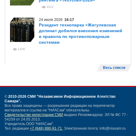
рейтинга «ТехУспех-2026»
1012
24 июля 2026
16:17
Резидент технопарка «Жигулевская
долина» добился внесения изменений
в правила по противопожарным
системам
1228
Весь список
©
2010-2026 СМИ
"Независимое Информационное Агентство
Самара"
.
Все права защищены — разрешение редакции на перепечатку
материалов и ссылка на "НИАСам" обязательны.
Свидетельство регистрации СМИ
выдано Роскомнадзор: ЭЛ № ФС 77 -
54259 от 24.05.2013.
Учредитель ООО "НИАСам".
Тел. редакции
+7 (846) 990-91-71.
Электронная почта: info@niasam.ru