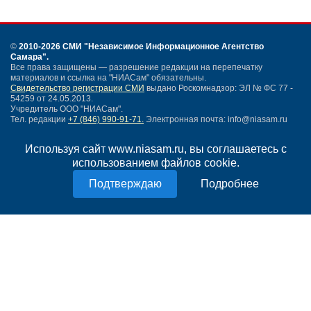
©
2010-2026 СМИ
"Независимое Информационное Агентство
Самара"
.
Все права защищены — разрешение редакции на перепечатку
материалов и ссылка на "НИАСам" обязательны.
Свидетельство регистрации СМИ
выдано Роскомнадзор: ЭЛ № ФС 77 -
54259 от 24.05.2013.
Учредитель ООО "НИАСам".
Тел. редакции
+7 (846) 990-91-71.
Электронная почта: info@niasam.ru
Написать письмо
Используя сайт www.niasam.ru, вы соглашаетесь с
Карта сайта
использованием файлов cookie.
Нашли ошибку?
Политика конфиденциальности
Подробнее
Согласие на обработку персональных данных
18+
НИА Самара - новости Самары сегодня, последние новости Самары
Тольятти и Самарской области