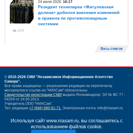
24 июля 2026
16:17
Резидент технопарка «Жигулевская
долина» добился внесения изменений
в правила по противопожарным
системам
1203
Весь список
©
2010-2026 СМИ
"Независимое Информационное Агентство
Самара"
.
Все права защищены — разрешение редакции на перепечатку
материалов и ссылка на "НИАСам" обязательны.
Свидетельство регистрации СМИ
выдано Роскомнадзор: ЭЛ № ФС 77 -
54259 от 24.05.2013.
Учредитель ООО "НИАСам".
Тел. редакции
+7 (846) 990-91-71.
Электронная почта: info@niasam.ru
Написать письмо
Используя сайт www.niasam.ru, вы соглашаетесь с
Карта сайта
использованием файлов cookie.
Нашли ошибку?