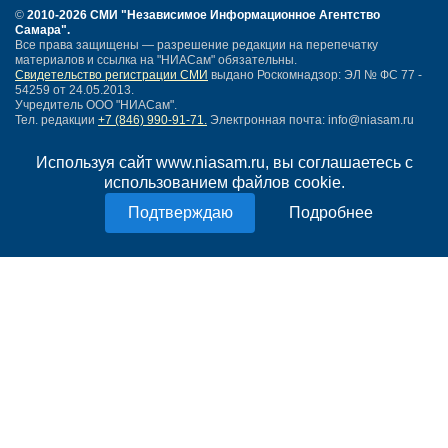
©
2010-2026 СМИ
"Независимое Информационное Агентство
Самара"
.
Все права защищены — разрешение редакции на перепечатку
материалов и ссылка на "НИАСам" обязательны.
Свидетельство регистрации СМИ
выдано Роскомнадзор: ЭЛ № ФС 77 -
54259 от 24.05.2013.
Учредитель ООО "НИАСам".
Тел. редакции
+7 (846) 990-91-71.
Электронная почта: info@niasam.ru
Написать письмо
Используя сайт www.niasam.ru, вы соглашаетесь с
Карта сайта
использованием файлов cookie.
Нашли ошибку?
Политика конфиденциальности
Подробнее
Согласие на обработку персональных данных
18+
НИА Самара - новости Самары сегодня, последние новости Самары
Тольятти и Самарской области
Создание сайта —
mediaidea