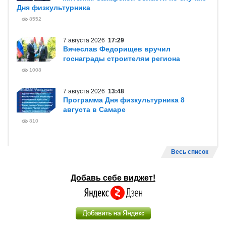
Дня физкультурника
8552
7 августа 2026
17:29
Вячеслав Федорищев вручил
госнаграды строителям региона
1008
7 августа 2026
13:48
Программа Дня физкультурника 8
августа в Самаре
810
Весь список
Добавь себе виджет!