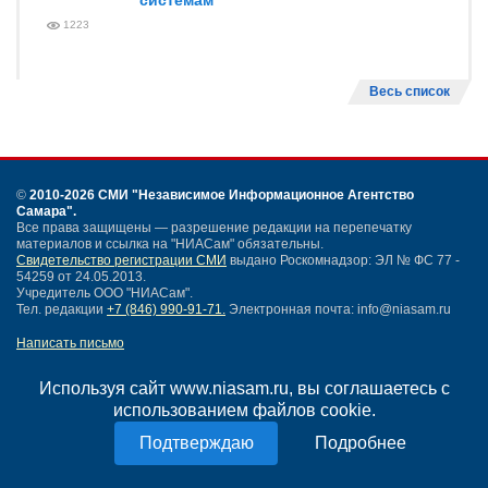
системам
1223
Весь список
©
2010-2026 СМИ
"Независимое Информационное Агентство
Самара"
.
Все права защищены — разрешение редакции на перепечатку
материалов и ссылка на "НИАСам" обязательны.
Свидетельство регистрации СМИ
выдано Роскомнадзор: ЭЛ № ФС 77 -
54259 от 24.05.2013.
Учредитель ООО "НИАСам".
Тел. редакции
+7 (846) 990-91-71.
Электронная почта: info@niasam.ru
Написать письмо
Карта сайта
Нашли ошибку?
Используя сайт www.niasam.ru, вы соглашаетесь с
Политика конфиденциальности
использованием файлов cookie.
Согласие на обработку персональных данных
Подробнее
18+