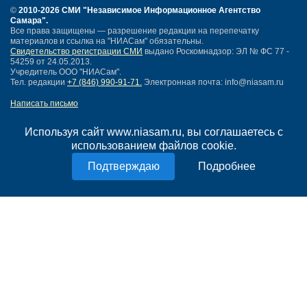
©
2010-2026 СМИ
"Независимое Информационное Агентство
Самара"
.
Все права защищены — разрешение редакции на перепечатку
материалов и ссылка на "НИАСам" обязательны.
Свидетельство регистрации СМИ
выдано Роскомнадзор: ЭЛ № ФС 77 -
54259 от 24.05.2013.
Учредитель ООО "НИАСам".
Тел. редакции
+7 (846) 990-91-71.
Электронная почта: info@niasam.ru
Написать письмо
Карта сайта
Нашли ошибку?
Используя сайт www.niasam.ru, вы соглашаетесь с
Политика конфиденциальности
использованием файлов cookie.
Согласие на обработку персональных данных
Подробнее
18+
НИА Самара - новости Самары сегодня, последние новости Самары
Тольятти и Самарской области
Создание сайта —
mediaidea