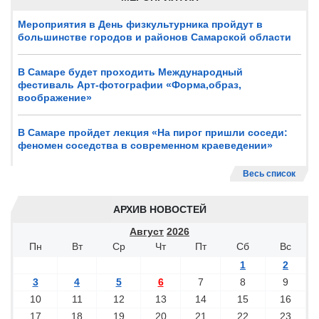
Мероприятия в День физкультурника пройдут в
большинстве городов и районов Самарской области
В Самаре будет проходить Международный
фестиваль Арт-фотографии «Форма,образ,
воображение»
В Самаре пройдет лекция «На пирог пришли соседи:
феномен соседства в современном краеведении»
Весь список
АРХИВ НОВОСТЕЙ
Август
2026
Пн
Вт
Ср
Чт
Пт
Сб
Вс
1
2
3
4
5
6
7
8
9
10
11
12
13
14
15
16
17
18
19
20
21
22
23