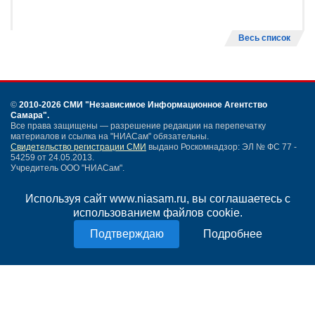
Весь список
©
2010-2026 СМИ
"Независимое Информационное Агентство
Самара"
.
Все права защищены — разрешение редакции на перепечатку
материалов и ссылка на "НИАСам" обязательны.
Свидетельство регистрации СМИ
выдано Роскомнадзор: ЭЛ № ФС 77 -
54259 от 24.05.2013.
Учредитель ООО "НИАСам".
Тел. редакции
+7 (846) 990-91-71.
Электронная почта: info@niasam.ru
Используя сайт www.niasam.ru, вы соглашаетесь с
Написать письмо
использованием файлов cookie.
Карта сайта
Нашли ошибку?
Подробнее
Политика конфиденциальности
Согласие на обработку персональных данных
18+