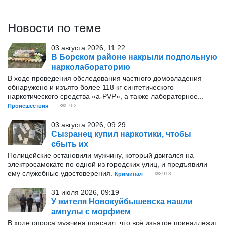
Новости по теме
03 августа 2026, 11:22
В Борском районе накрыли подпольную
нарколабораторию
В ходе проведения обследования частного домовладения
обнаружено и изъято более 118 кг синтетического
наркотического средства «а-PVP», а также лабораторное...
Происшествия
762
03 августа 2026, 09:29
Сызранец купил наркотики, чтобы
сбыть их
Полицейские остановили мужчину, который двигался на
электросамокате по одной из городских улиц, и предъявили
ему служебные удостоверения.
Криминал
918
31 июля 2026, 09:19
У жителя Новокуйбышевска нашли
ампулы с морфием
В ходе опроса мужчина пояснил, что всё изъятое принадлежит