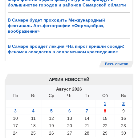
большинстве городов и районов Самарской области
В Самаре будет проходить Международный
фестиваль Арт-фотографии «Форма,образ,
воображение»
В Самаре пройдет лекция «На пирог пришли соседи:
феномен соседства в современном краеведении»
Весь список
АРХИВ НОВОСТЕЙ
Август
2026
Пн
Вт
Ср
Чт
Пт
Сб
Вс
1
2
3
4
5
6
7
8
9
10
11
12
13
14
15
16
17
18
19
20
21
22
23
24
25
26
27
28
29
30