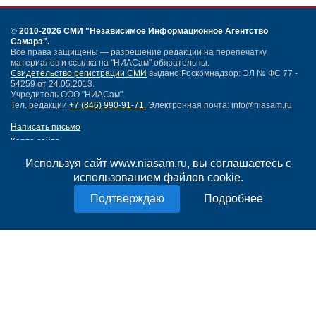
©
2010-2026 СМИ
"Независимое Информационное Агентство
Самара"
.
Все права защищены — разрешение редакции на перепечатку
материалов и ссылка на "НИАСам" обязательны.
Свидетельство регистрации СМИ
выдано Роскомнадзор: ЭЛ № ФС 77 -
54259 от 24.05.2013.
Учредитель ООО "НИАСам".
Тел. редакции
+7 (846) 990-91-71.
Электронная почта: info@niasam.ru
Написать письмо
Карта сайта
Нашли ошибку?
Используя сайт www.niasam.ru, вы соглашаетесь с
Политика конфиденциальности
использованием файлов cookie.
Согласие на обработку персональных данных
18+
Подробнее
НИА Самара - новости Самары сегодня, последние новости Самары
Тольятти и Самарской области