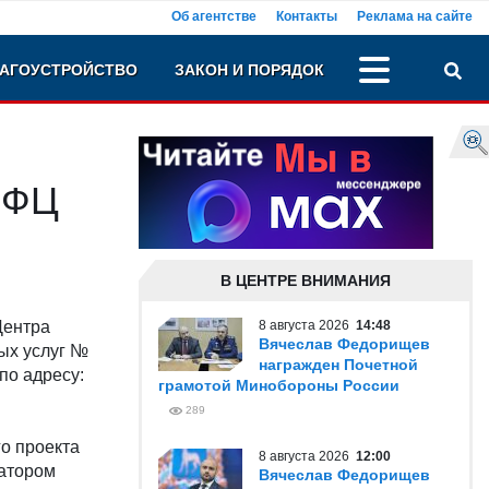
Об агентстве
Контакты
Реклама на сайте
АГОУСТРОЙСТВО
ЗАКОН И ПОРЯДОК
МФЦ
В ЦЕНТРЕ ВНИМАНИЯ
Центра
8 августа 2026
14:48
Вячеслав Федорищев
ых услуг №
награжден Почетной
по адресу:
грамотой Минобороны России
289
го проекта
8 августа 2026
12:00
иатором
Вячеслав Федорищев