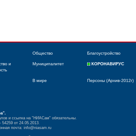
Общество
Благоустройство
тво и
Муниципалитет
КОРОНАВИРУС
сть
В мире
Персоны (Архив-2012г)
ра"
.
лов и ссылка на "НИАСам" обязательны.
54259 от 24.05.2013.
нная почта: info@niasam.ru