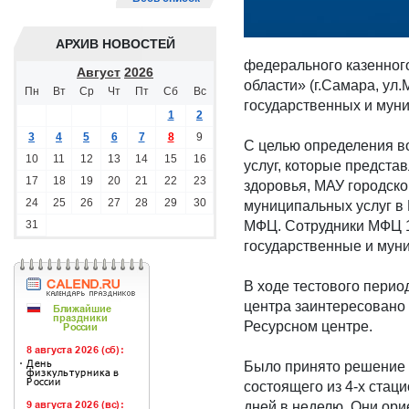
АРХИВ НОВОСТЕЙ
федерального казенног
Август
2026
области» (г.Самара, ул
Пн
Вт
Ср
Чт
Пт
Сб
Вс
государственных и муни
1
2
3
4
5
6
7
8
9
С целью определения в
10
11
12
13
14
15
16
услуг, которые предст
17
18
19
20
21
22
23
здоровья, МАУ городск
24
25
26
27
28
29
30
муниципальных услуг в
31
МФЦ. Сотрудники МФЦ 1
государственные и мун
В ходе тестового перио
центра заинтересовано 
Ресурсном центре.
Было принято решение 
состоящего из 4-х стац
дней в неделю. Они ор