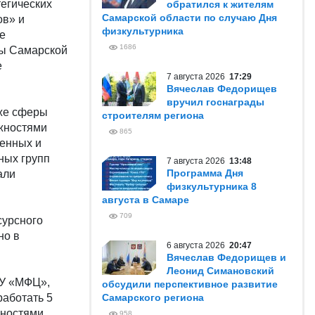
тегических
обратился к жителям
Самарской области по случаю Дня
ов» и
физкультурника
е
1686
зы Самарской
е
7 августа 2026
17:29
Вячеслав Федорищев
вручил госнаграды
кже сферы
строителям региона
ожностями
865
венных и
ных групп
7 августа 2026
13:48
Программа Дня
али
физкультурника 8
августа в Самаре
709
сурсного
но в
6 августа 2026
20:47
Вячеслав Федорищев и
Леонид Симановский
АУ «МФЦ»,
обсудили перспективное развитие
работать 5
Самарского региона
жностями
958