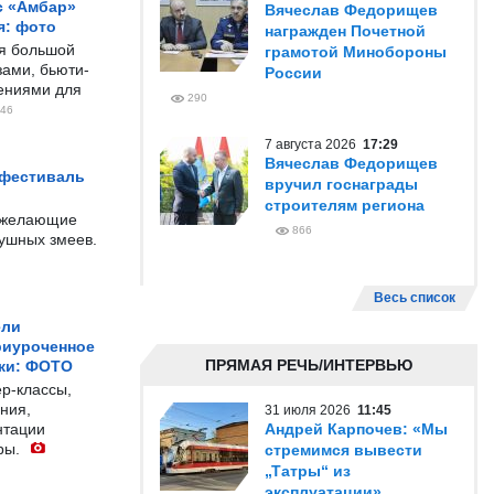
с «Амбар»
Вячеслав Федорищев
я: фото
награжден Почетной
ся большой
грамотой Минобороны
ами, бьюти-
России
чениями для
290
46
7 августа 2026
17:29
Вячеслав Федорищев
 фестиваль
вручил госнаграды
строителям региона
е желающие
866
душных змеев.
Весь список
ели
риуроченное
ПРЯМАЯ РЕЧЬ/ИНТЕРВЬЮ
жи: ФОТО
р-классы,
ния,
31 июля 2026
11:45
нтации
Андрей Карпочев: «Мы
ры.
стремимся вывести
„Татры“ из
эксплуатации»