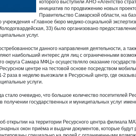
которого выступили АНО «Агентство стра
инициатив по продвижению новых проект
Правительство Самарской области, на баз
о учреждения «Главное бюро медико-социальной эксперти
.Молодогвардейская, 33) было организовано предоставлени
ципальных услуг.
остребованности данного направления деятельности, а та
авляют наибольший интерес для лиц с ограниченными возм
ого округа Самара МФЦ» осуществляло оказание государст
 Ресурсном центре на тестовой основе посредством мобиль
-2 раза в неделю выезжали в Ресурсный центр, где оказыв
иципальные услуги.
да стало очевидно, что большое количество посетителей Ре
в получении государственных и муниципальных услуг имен
об открытии на территории Ресурсного центра филиала М
ионарных окон приёма и выдачи документов, которые будут 
иентированы специально на людей с ограниченными возмо