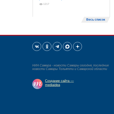
1217
Весь список
НИА Самара - новости Самары сегодня, последние
новости Самары Тольятти и Самарской области
Создание сайта —
mediaidea