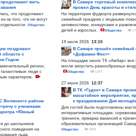
р продолжают жить
В Самаре торговый комплек
тавания
провел День красоты и стил
лись, что продолжают
На территории фудкорта развернул
з-за того, что не могут
семейный праздник с модными показ
-отдельности.
активностями, конкурсами и развле
Общество
детей и взрослых.
Общество
17
19 июля 2026
13:15
ев поздравил
В Самаре прошёл семейный
 области с
«Дофамин Фест»
ым Годом
На площадке около ТК «Амбар» вс
замечательный регион,
могли запустить разнообразных воз
 талантливые люди с
Общество
1263
ным характером.
27 июня 2026
12:37
В ТК «Гудок» в Самаре пров
масштабное мероприятие, п
С Волжского района
к празднованию Дня молодё
тречу с учениками
Для гостей были подготовлены масте
 центра «Южный
интерактивные площадки, соревнова
тренинги, ярмарка вакансий и презе
ти до школьников
образовательных организаций Сама
сного поведения на
Общество
2985
рования льда.