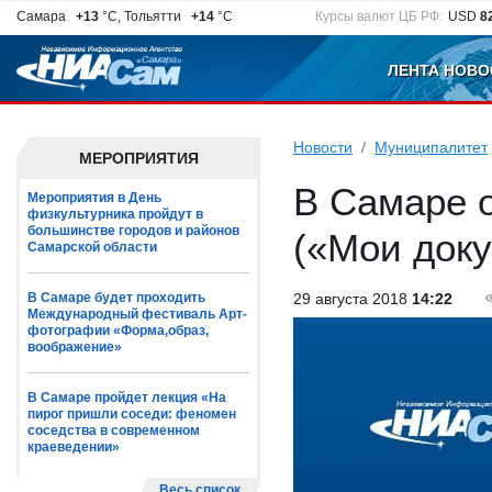
Самара
+13
°C, Тольятти
+14
°C
Курсы валют ЦБ РФ:
USD
8
ЛЕНТА НОВО
Новости
Муниципалитет
МЕРОПРИЯТИЯ
В Самаре 
Мероприятия в День
физкультурника пройдут в
большинстве городов и районов
(«Мои док
Самарской области
В Самаре будет проходить
29 августа 2018
14:22
Международный фестиваль Арт-
фотографии «Форма,образ,
воображение»
В Самаре пройдет лекция «На
пирог пришли соседи: феномен
соседства в современном
краеведении»
Весь список