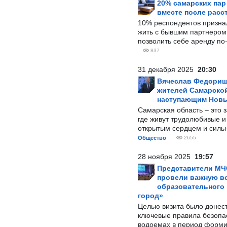
20% самарских па
вместе после расс
10% респондентов призна
жить с бывшим партнером и
позволить себе аренду по
837
31 декабря 2025
20:30
Вячеслав Федорищ
жителей Самарской
наступающим Нов
Самарская область – это 
где живут трудолюбивые и
открытым сердцем и силь
Общество
2655
28 ноября 2025
19:57
Представители МЧ
провели важную вс
образовательного
город»
Целью визита было донес
ключевые правила безопа
водоемах в период форми