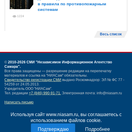
в правила по противопожарным
системам
1224
Весь список
©
2010-2026 СМИ
"Независимое Информационное Агентство
Самара"
.
Все права защищены — разрешение редакции на перепечатку
материалов и ссылка на "НИАСам" обязательны.
Свидетельство регистрации СМИ
выдано Роскомнадзор: ЭЛ № ФС 77 -
54259 от 24.05.2013.
Учредитель ООО "НИАСам".
Тел. редакции
+7 (846) 990-91-71.
Электронная почта: info@niasam.ru
Написать письмо
Карта сайта
Нашли ошибку?
Используя сайт www.niasam.ru, вы соглашаетесь с
Политика конфиденциальности
использованием файлов cookie.
Согласие на обработку персональных данных
Подробнее
18+