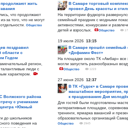
р продолжают жить
В Самаре торговый комплек
тавания
провел День красоты и стил
лись, что продолжают
На территории фудкорта развернул
з-за того, что не могут
семейный праздник с модными показ
-отдельности.
активностями, конкурсами и развле
Общество
детей и взрослых.
Общество
17
19 июля 2026
13:15
ев поздравил
В Самаре прошёл семейный
 области с
«Дофамин Фест»
ым Годом
На площадке около ТК «Амбар» вс
замечательный регион,
могли запустить разнообразных воз
 талантливые люди с
Общество
1223
ным характером.
27 июня 2026
12:37
В ТК «Гудок» в Самаре пров
масштабное мероприятие, п
С Волжского района
к празднованию Дня молодё
тречу с учениками
Для гостей были подготовлены масте
 центра «Южный
интерактивные площадки, соревнова
тренинги, ярмарка вакансий и презе
ти до школьников
образовательных организаций Сама
сного поведения на
Общество
2945