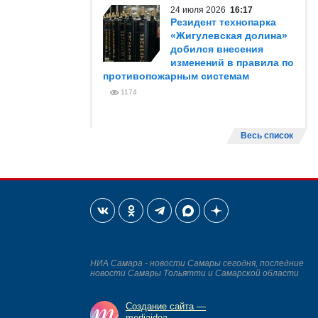
24 июля 2026
16:17
Резидент технопарка
«Жигулевская долина»
добился внесения
изменений в правила по
противопожарным системам
1174
Весь список
НИА Самара - новости Самары сегодня, последние
новости Самары Тольятти и Самарской области
Создание сайта —
mediaidea