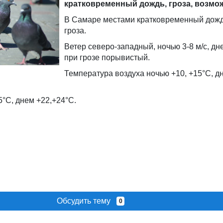
кратковременный дождь, гроза, возмож
В Самаре местами кратковременный дожд
гроза.
Ветер северо-западный, ночью 3-8 м/с, дне
при грозе порывистый.
Температура воздуха ночью +10, +15°С, д
°С, днем +22,+24°С.
Обсудить тему
0