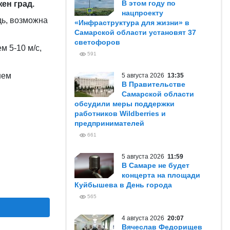
В этом году по
ен град.
нацпроекту
ь, возможна
«Инфраструктура для жизни» в
Самарской области установят 37
светофоров
м 5-10 м/с,
591
нем
5 августа 2026
13:35
В Правительстве
Самарской области
обсудили меры поддержки
работников Wildberries и
предпринимателей
661
5 августа 2026
11:59
В Самаре не будет
концерта на площади
Куйбышева в День города
565
4 августа 2026
20:07
Вячеслав Федорищев