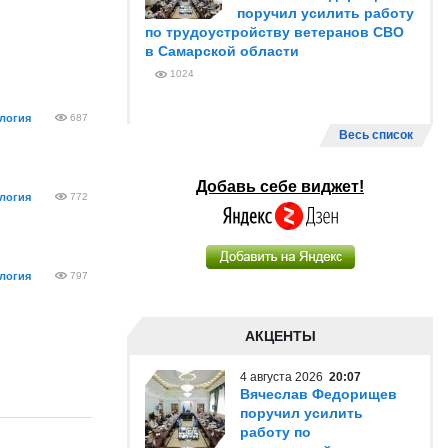
поручил усилить работу
по трудоустройству ветеранов СВО
в Самарской области
1024
логия
687
Весь список
Добавь себе виджет!
логия
772
логия
797
АКЦЕНТЫ
4 августа 2026
20:07
Вячеслав Федорищев
поручил усилить
работу по