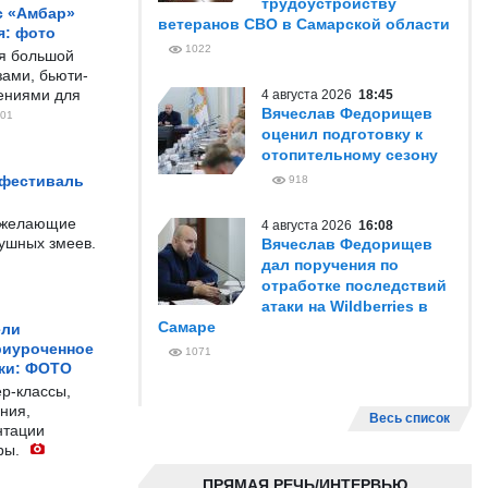
трудоустройству
с «Амбар»
ветеранов СВО в Самарской области
я: фото
1022
ся большой
ами, бьюти-
чениями для
4 августа 2026
18:45
Вячеслав Федорищев
01
оценил подготовку к
отопительному сезону
 фестиваль
918
е желающие
4 августа 2026
16:08
душных змеев.
Вячеслав Федорищев
дал поручения по
отработке последствий
атаки на Wildberries в
Самаре
ели
риуроченное
1071
жи: ФОТО
р-классы,
ния,
Весь список
нтации
ры.
ПРЯМАЯ РЕЧЬ/ИНТЕРВЬЮ