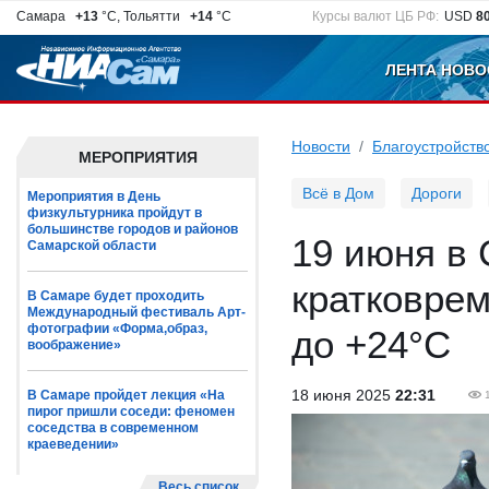
Самара
+13
°C, Тольятти
+14
°C
Курсы валют ЦБ РФ:
USD
8
ЛЕНТА НОВО
Новости
Благоустройств
МЕРОПРИЯТИЯ
Всё в Дом
Дороги
Мероприятия в День
физкультурника пройдут в
большинстве городов и районов
19 июня в
Самарской области
кратковрем
В Самаре будет проходить
Международный фестиваль Арт-
фотографии «Форма,образ,
до +24°С
воображение»
18 июня 2025
22:31
В Самаре пройдет лекция «На
пирог пришли соседи: феномен
соседства в современном
краеведении»
Весь список