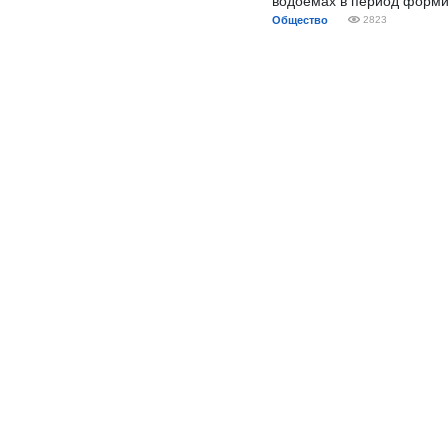
водоемах в период форми
Общество
2823