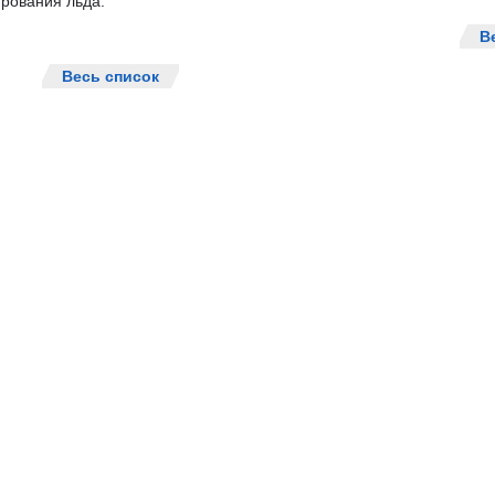
рования льда.
В
Весь список