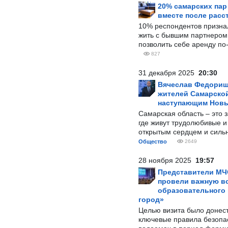
20% самарских па
вместе после расс
10% респондентов призна
жить с бывшим партнером и
позволить себе аренду по
827
31 декабря 2025
20:30
Вячеслав Федорищ
жителей Самарской
наступающим Нов
Самарская область – это 
где живут трудолюбивые и
открытым сердцем и силь
Общество
2649
28 ноября 2025
19:57
Представители МЧ
провели важную вс
образовательного
город»
Целью визита было донес
ключевые правила безопа