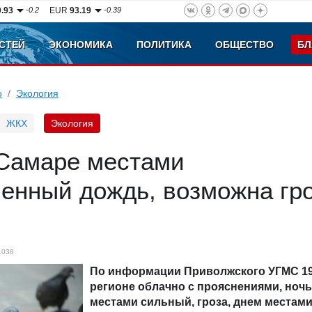
0.93
-0.2
EUR
93.19
-0.39
СТЕЙ
ЭКОНОМИКА
ПОЛИТИКА
ОБЩЕСТВО
БЛ
о
Экология
ЖКХ
Экология
 Самаре местами
енный дождь, возможна гро
1038
По информации Приволжского УГМС 19
регионе облачно с прояснениями, ноч
местами сильный, гроза, днем местам