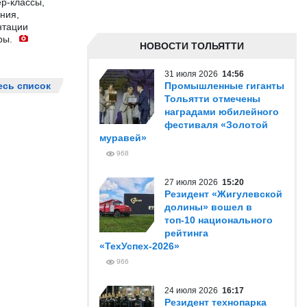
р-классы,
ния,
нтации
ры.
НОВОСТИ ТОЛЬЯТТИ
31 июля 2026
14:56
есь список
Промышленные гиганты
Тольятти отмечены
наградами юбилейного
фестиваля «Золотой
муравей»
968
27 июля 2026
15:20
Резидент «Жигулевской
долины» вошел в
топ-10 национального
рейтинга
«ТехУспех-2026»
966
24 июля 2026
16:17
Резидент технопарка