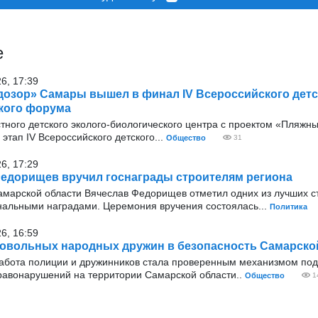
е
26, 17:39
озор» Самары вышел в финал IV Всероссийского детс
кого форума
тного детского эколого-биологического центра с проектом «Пляжн
тап IV Всероссийского детского...
Общество
31
26, 17:29
едорищев вручил госнаграды строителям региона
амарской области Вячеслав Федорищев отметил одних из лучших с
нальными наградами. Церемония вручения состоялась...
Политика
26, 16:59
овольных народных дружин в безопасность Самарско
абота полиции и дружинников стала проверенным механизмом по
равонарушений на территории Самарской области..
Общество
1