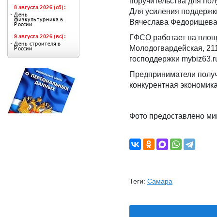
поручительства для пол
Для усиления поддержк
Вячеслава Федорищева 
ГФСО работает на площа
Молодогвардейская, 21
господдержки mybiz63.r
Предприниматели получ
конкурентная экономика
Фото предоставлено ми
Теги:
Самара