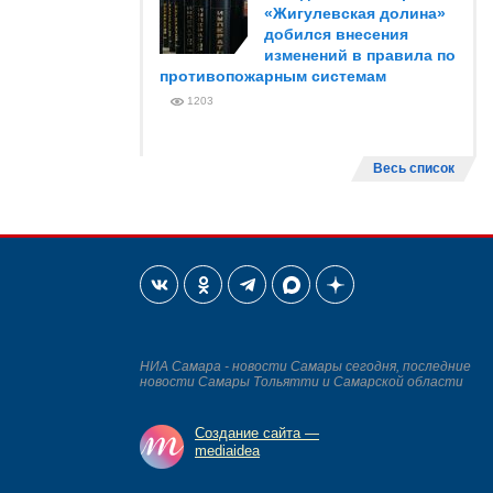
«Жигулевская долина»
добился внесения
изменений в правила по
противопожарным системам
1203
Весь список
НИА Самара - новости Самары сегодня, последние
новости Самары Тольятти и Самарской области
Создание сайта —
mediaidea