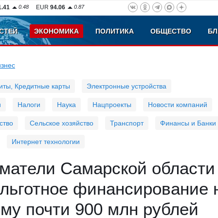
1.41
0.48
EUR
94.06
0.87
СТЕЙ
ЭКОНОМИКА
ПОЛИТИКА
ОБЩЕСТВО
БЛ
изнес
иты, Кредитные карты
Электронные устройства
и
Налоги
Наука
Нацпроекты
Новости компаний
ство
Сельское хозяйство
Транспорт
Финансы и Банки
Интернет технологии
матели Самарской области
 льготное финансирование 
му почти 900 млн рублей