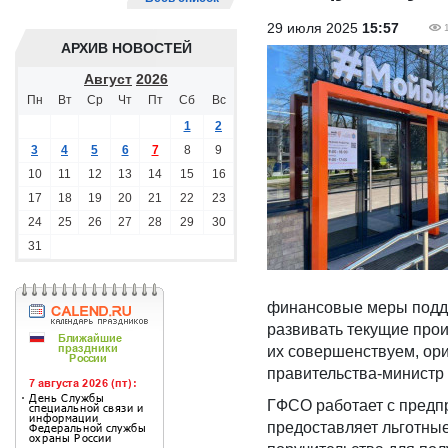
29 июля 2025
15:57
АРХИВ НОВОСТЕЙ
Август
2026
Пн
Вт
Ср
Чт
Пт
Сб
Вс
1
2
3
4
5
6
7
8
9
10
11
12
13
14
15
16
17
18
19
20
21
22
23
24
25
26
27
28
29
30
31
финансовые меры подде
развивать текущие прои
их совершенствуем, ор
правительства-министр 
ГФСО работает с предп
предоставляет льготные