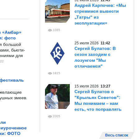
31 июля 2026
11:45
Андрей Карпочев: «Мы
стремимся вывести
„Татры“ из
эксплуатации»
1065
с «Амбар»
я: фото
25 июля 2026
11:42
ся большой
Сергей Булатов: В
ами, бьюти-
сезон заходим с
чениями для
лозунгом "Мы
22
отличаемся"
1815
 фестиваль
15 июля 2026
13:27
Сергей Булатов о
е желающие
"Крыльях Советов":
душных змеев.
Мы понимаем – нам
есть, что поправлять
2005
ели
риуроченное
жи: ФОТО
Весь список