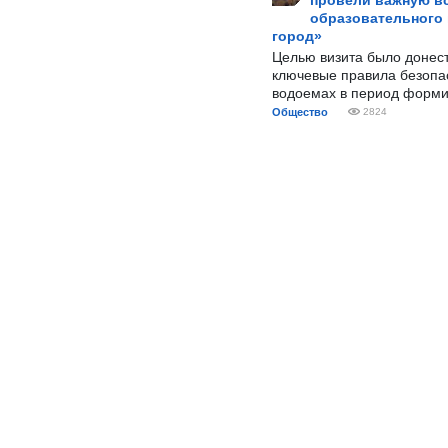
провели важную вс
образовательного
город»
Целью визита было донес
ключевые правила безопа
водоемах в период форми
Общество
2824