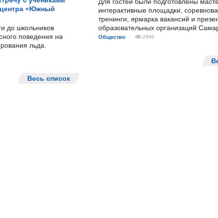
тречу с учениками
Для гостей были подготовлены масте
 центра «Южный
интерактивные площадки, соревнова
тренинги, ярмарка вакансий и презе
ти до школьников
образовательных организаций Сама
сного поведения на
Общество
2966
рования льда.
В
Весь список