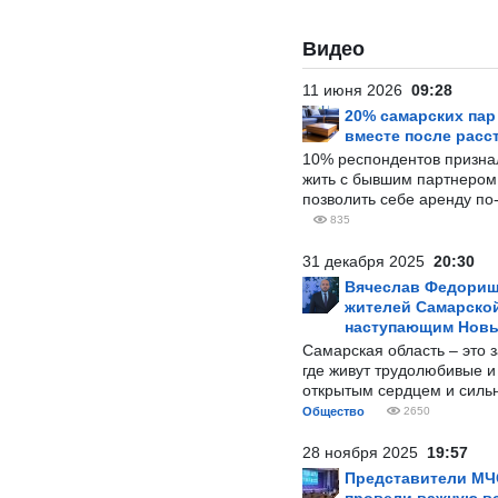
Видео
11 июня 2026
09:28
20% самарских па
вместе после расс
10% респондентов призна
жить с бывшим партнером и
позволить себе аренду по
835
31 декабря 2025
20:30
Вячеслав Федорищ
жителей Самарской
наступающим Нов
Самарская область – это 
где живут трудолюбивые и
открытым сердцем и силь
Общество
2650
28 ноября 2025
19:57
Представители МЧ