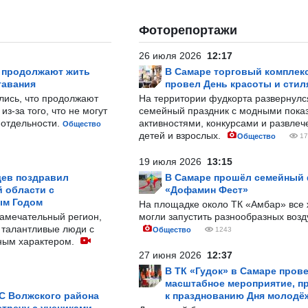
Фоторепортажи
26 июля 2026
12:17
р продолжают жить
В Самаре торговый комплек
тавания
провел День красоты и стил
лись, что продолжают
На территории фудкорта развернул
з-за того, что не могут
семейный праздник с модными показ
-отдельности.
активностями, конкурсами и развле
Общество
детей и взрослых.
Общество
17
19 июля 2026
13:15
ев поздравил
В Самаре прошёл семейный
 области с
«Дофамин Фест»
ым Годом
На площадке около ТК «Амбар» вс
замечательный регион,
могли запустить разнообразных воз
 талантливые люди с
Общество
1243
ным характером.
27 июня 2026
12:37
В ТК «Гудок» в Самаре пров
масштабное мероприятие, п
С Волжского района
к празднованию Дня молодё