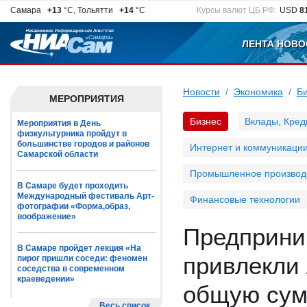
Самара
+13
°C, Тольятти
+14
°C
Курсы валют ЦБ РФ:
USD
8
ЛЕНТА НОВО
Новости
Экономика
Б
МЕРОПРИЯТИЯ
Бизнес
Вклады, Кред
Мероприятия в День
физкультурника пройдут в
большинстве городов и районов
Интернет и коммуникаци
Самарской области
Промышленное производ
В Самаре будет проходить
Международный фестиваль Арт-
Финансовые технологии
фотографии «Форма,образ,
воображение»
Предприни
В Самаре пройдет лекция «На
привлекли
пирог пришли соседи: феномен
соседства в современном
краеведении»
общую сум
Весь список