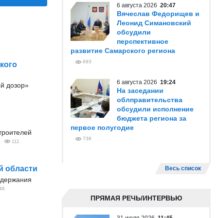
6 августа 2026
20:47
Вячеслав Федорищев и
Леонид Симановский
обсудили
перспективное
развитие Самарского региона
693
кого
6 августа 2026
19:24
ый дозор»
На заседании
облправительства
обсудили исполнение
бюджета региона за
первое полугодие
троителей
738
111
й области
Весь список
ддержания
46
ПРЯМАЯ РЕЧЬ/ИНТЕРВЬЮ