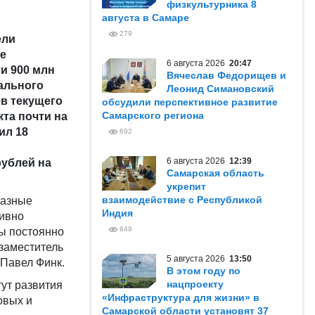
физкультурника 8
августа в Самаре
279
ели
е
6 августа 2026
20:47
и 900 млн
Вячеслав Федорищев и
ального
Леонид Симановский
ев текущего
обсудили перспективное развитие
Самарского региона
та почти на
ил 18
692
6 августа 2026
12:39
рублей на
Самарская область
укрепит
взаимодействие с Республикой
разные
Индия
тивно
649
мы постоянно
заместитель
5 августа 2026
13:50
 Павел Финк.
В этом году по
нацпроекту
ут развития
«Инфраструктура для жизни» в
овых и
Самарской области установят 37