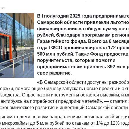
1125
В I полугодии 2025 года предпринимат
Самарской области привлекли льготно
финансирование на общую сумму почт
рублей, благодаря программам регион
Гарантийного фонда. Всего за 6 месяц
года ГФСО профинансировал 172 проек
500 млн рублей. Также Фонд предостав
поручительств, которые помогли
предпринимателям привлечь 392 млн 
свое развитие.
«В Самарской области доступны разнооб
ржки, помогающие бизнесу запускать новые проекты и ак
зводства. Спрос на эти инструменты остается высоким, и 
иентируясь на потребности предпринимателей», — отметил 
экономического развития и инвестиций Самарской области
ринимателями по двум направлениям: региональный инстит
 микрозаймы до 5 млн рублей по ставкам от 1% до 12% год