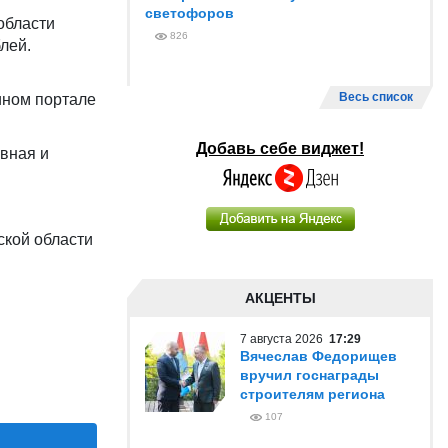
светофоров
области
826
лей.
Весь список
ином портале
Добавь себе виджет!
вная и
ской области
АКЦЕНТЫ
7 августа 2026
17:29
Вячеслав Федорищев
вручил госнаграды
строителям региона
107