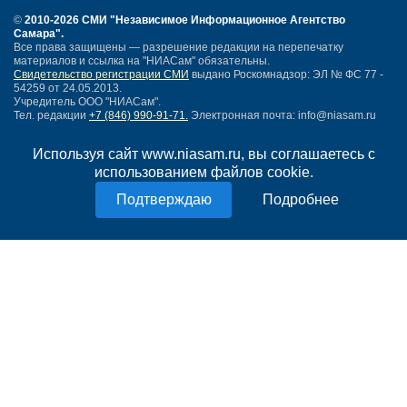
©
2010-2026 СМИ
"Независимое Информационное Агентство
Самара"
.
Все права защищены — разрешение редакции на перепечатку
материалов и ссылка на "НИАСам" обязательны.
Свидетельство регистрации СМИ
выдано Роскомнадзор: ЭЛ № ФС 77 -
54259 от 24.05.2013.
Учредитель ООО "НИАСам".
Тел. редакции
+7 (846) 990-91-71.
Электронная почта: info@niasam.ru
Написать письмо
Используя сайт www.niasam.ru, вы соглашаетесь с
Карта сайта
использованием файлов cookie.
Нашли ошибку?
Политика конфиденциальности
Подробнее
Согласие на обработку персональных данных
18+
НИА Самара - новости Самары сегодня, последние новости Самары
Тольятти и Самарской области
Создание сайта —