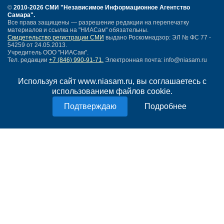
©
2010-2026 СМИ
"Независимое Информационное Агентство
Самара"
.
Все права защищены — разрешение редакции на перепечатку
материалов и ссылка на "НИАСам" обязательны.
Свидетельство регистрации СМИ
выдано Роскомнадзор: ЭЛ № ФС 77 -
54259 от 24.05.2013.
Учредитель ООО "НИАСам".
Тел. редакции
+7 (846) 990-91-71.
Электронная почта: info@niasam.ru
Написать письмо
Используя сайт www.niasam.ru, вы соглашаетесь с
Карта сайта
использованием файлов cookie.
Нашли ошибку?
Политика конфиденциальности
Подробнее
Согласие на обработку персональных данных
18+
НИА Самара - новости Самары сегодня, последние новости Самары
Тольятти и Самарской области
Создание сайта —
mediaidea