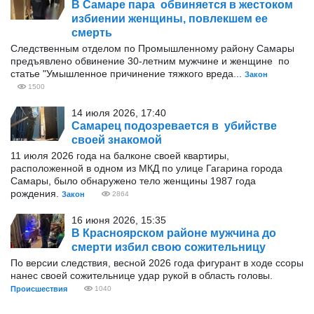
В Самаре пара обвиняется в жестоком
избиении женщины, повлекшем ее
смерть
Следственным отделом по Промышленному району Самары
предъявлено обвинение 30-летним мужчине и женщине по
статье "Умышленное причинение тяжкого вреда...
Закон
1500
14 июля 2026, 17:40
Самарец подозревается в убийстве
своей знакомой
11 июля 2026 года на балконе своей квартиры,
расположенной в одном из МКД по улице Гагарина города
Самары, было обнаружено тело женщины 1987 года
рождения.
Закон
2864
16 июня 2026, 15:35
В Красноярском районе мужчина до
смерти избил свою сожительницу
По версии следствия, весной 2026 года фигурант в ходе ссоры
нанес своей сожительнице удар рукой в область головы.
Происшествия
1040