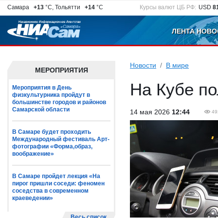
Самара
+13
°C, Тольятти
+14
°C
Курсы валют ЦБ РФ:
USD
8
ЛЕНТА НОВО
Новости
В мире
МЕРОПРИЯТИЯ
На Кубе по
Мероприятия в День
физкультурника пройдут в
большинстве городов и районов
Самарской области
14 мая 2026
12:44
49
В Самаре будет проходить
Международный фестиваль Арт-
фотографии «Форма,образ,
воображение»
В Самаре пройдет лекция «На
пирог пришли соседи: феномен
соседства в современном
краеведении»
Весь список