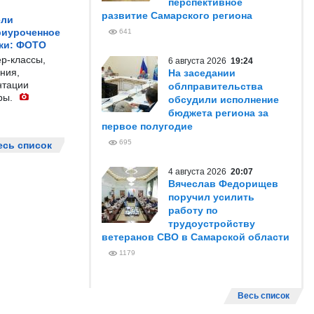
перспективное
развитие Самарского региона
ели
риуроченное
641
жи: ФОТО
р-классы,
6 августа 2026
19:24
ния,
На заседании
нтации
облправительства
ры.
обсудили исполнение
бюджета региона за
первое полугодие
695
есь список
4 августа 2026
20:07
Вячеслав Федорищев
поручил усилить
работу по
трудоустройству
ветеранов СВО в Самарской области
1179
Весь список