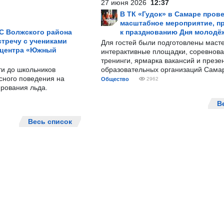
27 июня 2026
12:37
В ТК «Гудок» в Самаре пров
масштабное мероприятие, п
С Волжского района
к празднованию Дня молодё
тречу с учениками
Для гостей были подготовлены масте
 центра «Южный
интерактивные площадки, соревнова
тренинги, ярмарка вакансий и презе
ти до школьников
образовательных организаций Сама
сного поведения на
Общество
2962
рования льда.
В
Весь список