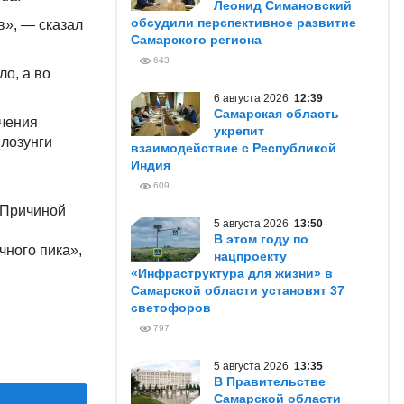
Леонид Симановский
обсудили перспективное развитие
в», — сказал
Самарского региона
643
ло, а во
6 августа 2026
12:39
Самарская область
чения
укрепит
 лозунги
взаимодействие с Республикой
Индия
609
в
 Причиной
5 августа 2026
13:50
В этом году по
чного пика»,
нацпроекту
«Инфраструктура для жизни» в
Самарской области установят 37
светофоров
797
5 августа 2026
13:35
В Правительстве
Самарской области