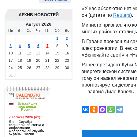
«У нас абсолютно нет ма
АРХИВ НОВОСТЕЙ
он (цитата по
Reuters
).
Август
2026
Министр признал, что к
Пн
Вт
Ср
Чт
Пт
Сб
Вс
многих районах столицы 
1
2
В Гаване произошли са
3
4
5
6
7
8
9
электроэнергии. В неск
10
11
12
13
14
15
16
«Включайте свет!» и «Н
17
18
19
20
21
22
23
Ранее президент Кубы М
24
25
26
27
28
29
30
энергетической систем
31
тому он назвал энергет
прогнозируется дефицит
— заявил Диас-Канель.