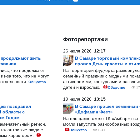
Фоторепортажи
26 июля 2026
12:17
р продолжают жить
В Самаре торговый комплек
тавания
провел День красоты и стил
лись, что продолжают
На территории фудкорта развернул
з-за того, что не могут
семейный праздник с модными показ
-отдельности.
активностями, конкурсами и развле
Общество
детей и взрослых.
Общество
17
19 июля 2026
13:15
ев поздравил
В Самаре прошёл семейный
 области с
«Дофамин Фест»
ым Годом
На площадке около ТК «Амбар» вс
замечательный регион,
могли запустить разнообразных воз
 талантливые люди с
Общество
1241
ным характером.