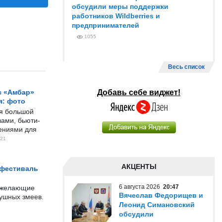
обсудили меры поддержки
работников Wildberries и
предпринимателей
1055
Весь список
с «Амбар»
Добавь себе виджет!
я: фото
ся большой
ами, бьюти-
чениями для
21
АКЦЕНТЫ
 фестиваль
6 августа 2026
20:47
е желающие
Вячеслав Федорищев и
душных змеев.
Леонид Симановский
обсудили