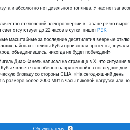
зута и абсолютно нет дизельного топлива. У нас нет запасо
оличество отключений электроэнергии в Гаване резко вырос
свет отсутствует до 22 часов в сутки, пишет
РБК.
мые масштабные за последние десятилетия веерные отклю
ольких районах столицы Кубы произошли протесты, звучали
арод, объединившись, никогда не будет побежден!»
игель Диас-Канель написал на странице в Х, что ситуация 
е Кубы является «особенно напряженной» в последние дни.
ическую блокаду со стороны США. «На сегодняшний день
 в размере более 2000 МВт в часы пиковой нагрузки или но
Обсудить тему
0