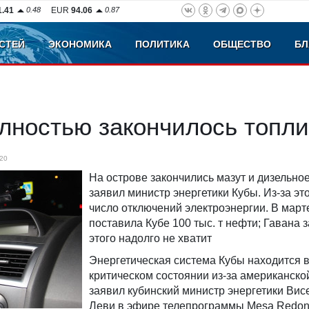
1.41
0.48
EUR
94.06
0.87
СТЕЙ
ЭКОНОМИКА
ПОЛИТИКА
ОБЩЕСТВО
БЛ
лностью закончилось топл
20
На острове закончились мазут и дизельное
заявил министр энергетики Кубы. Из-за эт
число отключений электроэнергии. В март
поставила Кубе 100 тыс. т нефти; Гавана з
этого надолго не хватит
Энергетическая система Кубы находится 
критическом состоянии из-за американско
заявил кубинский министр энергетики Вис
Леви в эфире телепрограммы Mesa Redon