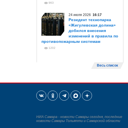
963
24 июля 2026
16:17
Резидент технопарка
«Жигулевская долина»
добился внесения
изменений в правила по
противопожарным системам
1202
Весь список
НИА Самара - новости Самары сегодня, последние
новости Самары Тольятти и Самарской области