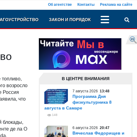
Об агентстве
Контакты
Реклама на сайте
АГОУСТРОЙСТВО
ЗАКОН И ПОРЯДОК
иво
 топливо,
В ЦЕНТРЕ ВНИМАНИЯ
ого возросло
7 августа 2026
13:48
е Россия
Программа Дня
аявила, что
физкультурника 8
августа в Самаре
в
148
й блокады,
6 августа 2026
20:47
енте де ла О
Вячеслав Федорищев и
da.