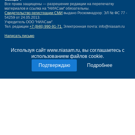
Все права защищены — разрешение редакции на перепечатку
материалов и ссылка на "НИАСам" обязательны.
Свидетельство регистрации СМИ
выдано Роскомнадзор: ЭЛ № ФС 77 -
54259 от 24.05.2013.
Учредитель ООО "НИАСам".
Тел. редакции
+7 (846) 990-91-71.
Электронная почта: info@niasam.ru
Написать письмо
Карта сайта
Нашли ошибку?
Используя сайт www.niasam.ru, вы соглашаетесь с
Политика конфиденциальности
использованием файлов cookie.
Согласие на обработку персональных данных
Подробнее
18+
НИА Самара - новости Самары сегодня, последние новости Самары
Тольятти и Самарской области
Создание сайта —
mediaidea