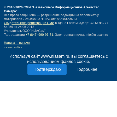
©
2010-2026 СМИ
"Независимое Информационное Агентство
Самара"
.
Все права защищены — разрешение редакции на перепечатку
материалов и ссылка на "НИАСам" обязательны.
Свидетельство регистрации СМИ
выдано Роскомнадзор: ЭЛ № ФС 77 -
54259 от 24.05.2013.
Учредитель ООО "НИАСам".
Тел. редакции
+7 (846) 990-91-71.
Электронная почта: info@niasam.ru
Написать письмо
Карта сайта
Нашли ошибку?
Используя сайт www.niasam.ru, вы соглашаетесь с
Политика конфиденциальности
использованием файлов cookie.
Согласие на обработку персональных данных
18+
Подробнее
НИА Самара - новости Самары сегодня, последние новости Самары
Тольятти и Самарской области
Создание сайта —