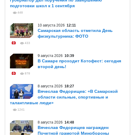
губернатор дал поручения по завершению
подготовки школ к 1 сентября
448
10 августа 2026
12:11
Самарская область отметила День
физкультурника: ФОТО
433
9 августа 2026
10:39
В Самаре проходит Котофест: сегодня
второй день!
878
8 августа 2026
18:27
Вячеслав Федорищев: «В Самарской
области сильные, спортивные и
талантливые люди»
1241
8 августа 2026
14:48
Вячеслав Федорищев награжден
Почетной грамотой Минобороны