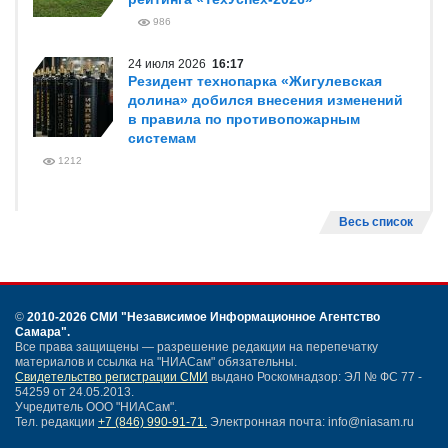
986
24 июля 2026
16:17
Резидент технопарка «Жигулевская
долина» добился внесения изменений
в правила по противопожарным
системам
1212
Весь список
©
2010-2026 СМИ
"Независимое Информационное Агентство
Самара"
.
Все права защищены — разрешение редакции на перепечатку
материалов и ссылка на "НИАСам" обязательны.
Свидетельство регистрации СМИ
выдано Роскомнадзор: ЭЛ № ФС 77 -
54259 от 24.05.2013.
Учредитель ООО "НИАСам".
Тел. редакции
+7 (846) 990-91-71.
Электронная почта: info@niasam.ru