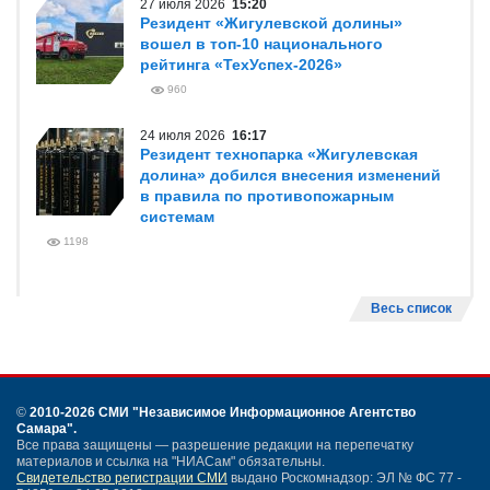
27 июля 2026
15:20
Резидент «Жигулевской долины»
вошел в топ-10 национального
рейтинга «ТехУспех-2026»
960
24 июля 2026
16:17
Резидент технопарка «Жигулевская
долина» добился внесения изменений
в правила по противопожарным
системам
1198
Весь список
©
2010-2026 СМИ
"Независимое Информационное Агентство
Самара"
.
Все права защищены — разрешение редакции на перепечатку
материалов и ссылка на "НИАСам" обязательны.
Свидетельство регистрации СМИ
выдано Роскомнадзор: ЭЛ № ФС 77 -