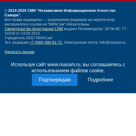
©
2010-2026 СМИ
"Независимое Информационное Агентство
Самара"
.
Все права защищены — разрешение редакции на перепечатку
материалов и ссылка на "НИАСам" обязательны.
Свидетельство регистрации СМИ
выдано Роскомнадзор: ЭЛ № ФС 77 -
54259 от 24.05.2013.
Учредитель ООО "НИАСам".
Тел. редакции
+7 (846) 990-91-71.
Электронная почта: info@niasam.ru
Написать письмо
Карта сайта
Нашли ошибку?
Используя сайт www.niasam.ru, вы соглашаетесь с
Политика конфиденциальности
использованием файлов cookie.
Согласие на обработку персональных данных
Подробнее
18+
НИА Самара - новости Самары сегодня, последние новости Самары
Тольятти и Самарской области
Создание сайта —