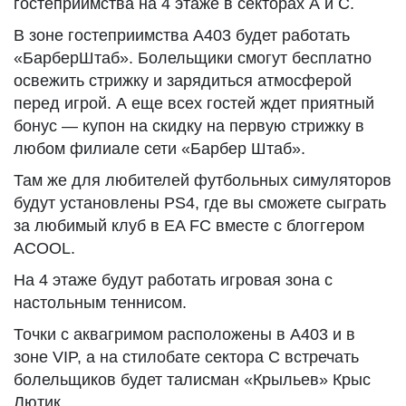
гостеприимства на 4 этаже в секторах А и С.
В зоне гостеприимства А403 будет работать
«БарберШтаб». Болельщики смогут бесплатно
освежить стрижку и зарядиться атмосферой
перед игрой. А еще всех гостей ждет приятный
бонус — купон на скидку на первую стрижку в
любом филиале сети «Барбер Штаб».
Там же для любителей футбольных симуляторов
будут установлены PS4, где вы сможете сыграть
за любимый клуб в EA FC вместе с блоггером
ACOOL.
На 4 этаже будут работать игровая зона с
настольным теннисом.
Точки с аквагримом расположены в А403 и в
зоне VIP, а на стилобате сектора С встречать
болельщиков будет талисман «Крыльев» Крыс
Лютик.