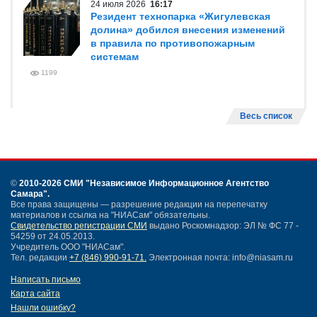
24 июля 2026
16:17
Резидент технопарка «Жигулевская
долина» добился внесения изменений
в правила по противопожарным
системам
1199
Весь список
©
2010-2026 СМИ
"Независимое Информационное Агентство
Самара"
.
Все права защищены — разрешение редакции на перепечатку
материалов и ссылка на "НИАСам" обязательны.
Свидетельство регистрации СМИ
выдано Роскомнадзор: ЭЛ № ФС 77 -
54259 от 24.05.2013.
Учредитель ООО "НИАСам".
Тел. редакции
+7 (846) 990-91-71.
Электронная почта: info@niasam.ru
Написать письмо
Карта сайта
Нашли ошибку?