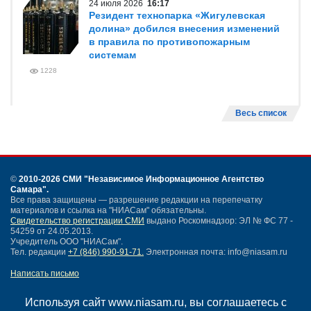
24 июля 2026
16:17
Резидент технопарка «Жигулевская
долина» добился внесения изменений
в правила по противопожарным
системам
1228
Весь список
©
2010-2026 СМИ
"Независимое Информационное Агентство
Самара"
.
Все права защищены — разрешение редакции на перепечатку
материалов и ссылка на "НИАСам" обязательны.
Свидетельство регистрации СМИ
выдано Роскомнадзор: ЭЛ № ФС 77 -
54259 от 24.05.2013.
Учредитель ООО "НИАСам".
Тел. редакции
+7 (846) 990-91-71.
Электронная почта: info@niasam.ru
Написать письмо
Карта сайта
Нашли ошибку?
Используя сайт www.niasam.ru, вы соглашаетесь с